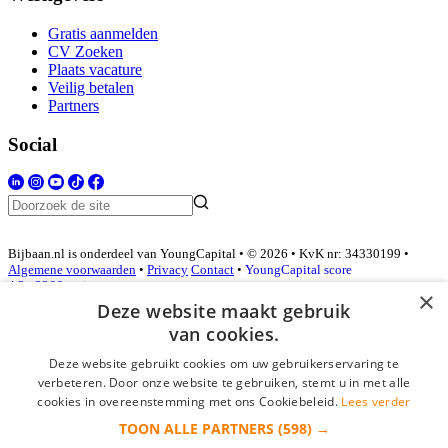
Gratis aanmelden
CV Zoeken
Plaats vacature
Veilig betalen
Partners
Social
Bijbaan.nl is onderdeel van YoungCapital • © 2026 • KvK nr: 34330199 •
Algemene voorwaarden
•
Privacy
Contact
•
YoungCapital score
4.3 - 3366 reviews
×
Deze website maakt gebruik
van cookies.
Inloggen als bedrijf
Deze website gebruikt cookies om uw gebruikerservaring te
verbeteren. Door onze website te gebruiken, stemt u in met alle
E-mail
*
cookies in overeenstemming met ons Cookiebeleid.
Lees verder
TOON ALLE PARTNERS
(598) →
Wachtwoord