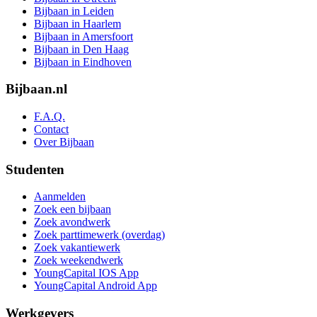
Bijbaan in Leiden
Bijbaan in Haarlem
Bijbaan in Amersfoort
Bijbaan in Den Haag
Bijbaan in Eindhoven
Bijbaan.nl
F.A.Q.
Contact
Over Bijbaan
Studenten
Aanmelden
Zoek een bijbaan
Zoek avondwerk
Zoek parttimewerk (overdag)
Zoek vakantiewerk
Zoek weekendwerk
YoungCapital IOS App
YoungCapital Android App
Werkgevers