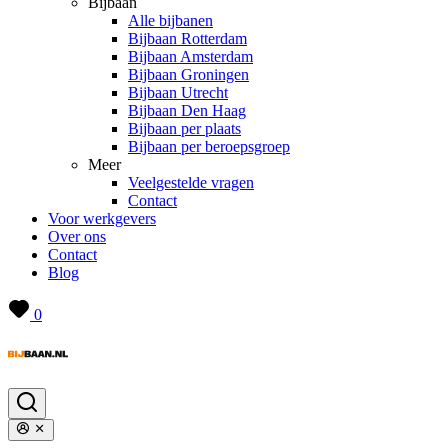
Bijbaan
Alle bijbanen
Bijbaan Rotterdam
Bijbaan Amsterdam
Bijbaan Groningen
Bijbaan Utrecht
Bijbaan Den Haag
Bijbaan per plaats
Bijbaan per beroepsgroep
Meer
Veelgestelde vragen
Contact
Voor werkgevers
Over ons
Contact
Blog
0