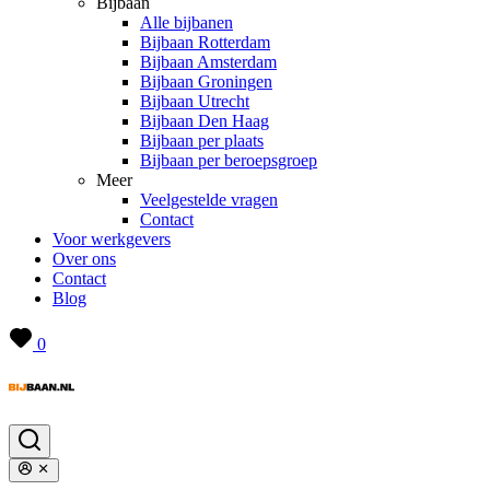
Bijbaan
Alle bijbanen
Bijbaan Rotterdam
Bijbaan Amsterdam
Bijbaan Groningen
Bijbaan Utrecht
Bijbaan Den Haag
Bijbaan per plaats
Bijbaan per beroepsgroep
Meer
Veelgestelde vragen
Contact
Voor werkgevers
Over ons
Contact
Blog
0