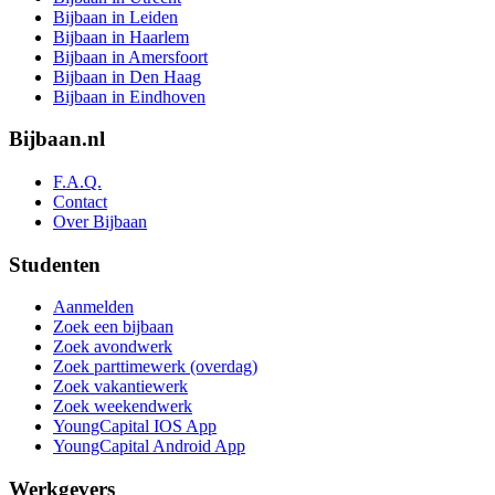
Bijbaan in Leiden
Bijbaan in Haarlem
Bijbaan in Amersfoort
Bijbaan in Den Haag
Bijbaan in Eindhoven
Bijbaan.nl
F.A.Q.
Contact
Over Bijbaan
Studenten
Aanmelden
Zoek een bijbaan
Zoek avondwerk
Zoek parttimewerk (overdag)
Zoek vakantiewerk
Zoek weekendwerk
YoungCapital IOS App
YoungCapital Android App
Werkgevers