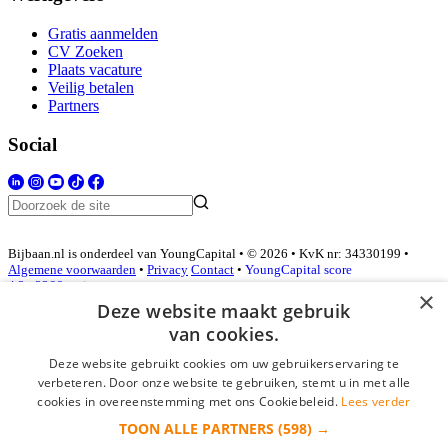
Gratis aanmelden
CV Zoeken
Plaats vacature
Veilig betalen
Partners
Social
Bijbaan.nl is onderdeel van YoungCapital • © 2026 • KvK nr: 34330199 •
Algemene voorwaarden
•
Privacy
Contact
•
YoungCapital score
4.3 - 3366 reviews
×
Deze website maakt gebruik
van cookies.
Inloggen als bedrijf
Deze website gebruikt cookies om uw gebruikerservaring te
verbeteren. Door onze website te gebruiken, stemt u in met alle
E-mail
*
cookies in overeenstemming met ons Cookiebeleid.
Lees verder
TOON ALLE PARTNERS
(598) →
Wachtwoord