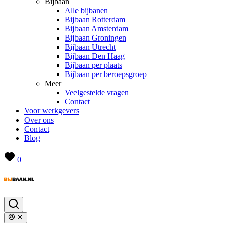
Bijbaan
Alle bijbanen
Bijbaan Rotterdam
Bijbaan Amsterdam
Bijbaan Groningen
Bijbaan Utrecht
Bijbaan Den Haag
Bijbaan per plaats
Bijbaan per beroepsgroep
Meer
Veelgestelde vragen
Contact
Voor werkgevers
Over ons
Contact
Blog
0