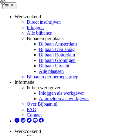
Werkzoekend
Direct inschrijven
Inloggen
Alle bijbanen
Bijbanen per plaats
Bijbaan Amsterdam
Bijbaan Den Haag
Bijbaan Rotterdam
Bijbaan Groningen
Bijbaan Utrecht
Alle plaatsen
Bijbanen per beroepsgroep
Informatie
Ik ben werkgever
Inloggen als werkgever
Aanmelden als werkgever
Over Bijbaan.nl
FAQ
Contact
Werkzoekend