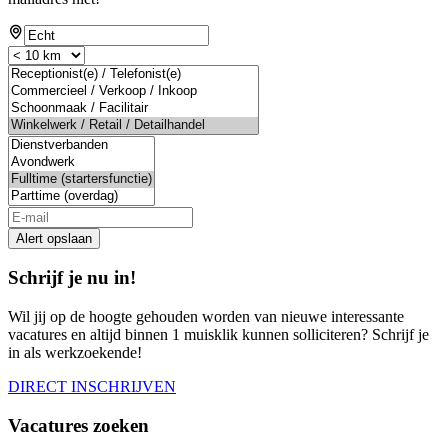
If
you
are
a
human,
ignore
this
field
Alert opslaan
Schrijf je nu in!
Wil jij op de hoogte gehouden worden van nieuwe interessante
vacatures en altijd binnen 1 muisklik kunnen solliciteren? Schrijf je
in als werkzoekende!
DIRECT INSCHRIJVEN
Vacatures zoeken