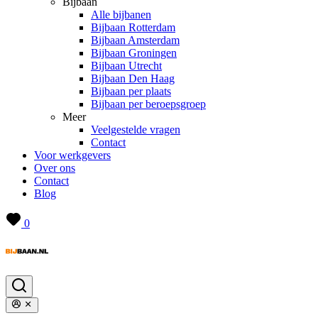
Bijbaan
Alle bijbanen
Bijbaan Rotterdam
Bijbaan Amsterdam
Bijbaan Groningen
Bijbaan Utrecht
Bijbaan Den Haag
Bijbaan per plaats
Bijbaan per beroepsgroep
Meer
Veelgestelde vragen
Contact
Voor werkgevers
Over ons
Contact
Blog
0