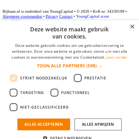
Bijbaan.nl is onderdeel van YoungCapital • © 2026 • KvK nr: 34330199 •
Algemene voorwaarden
•
Privacy
Contact
•
YoungCapital score
4.3 - 3366 reviews
×
Deze website maakt gebruik
van cookies.
Inloggen als bedrijf
Deze website gebruikt cookies om uw gebruikerservaring te
verbeteren. Door onze website te gebruiken, stemt u in met alle
E-mail
*
cookies in overeenstemming met ons Cookiebeleid.
Lees verder
TOON ALLE PARTNERS
(598) →
Wachtwoord
STRIKT NOODZAKELIJK
PRESTATIE
login gegevens onthouden
Wachtwoord vergeten?
login
TARGETING
FUNCTIONEEL
Bedrijf aanmelden
NIET-GECLASSIFICEERD
Na het aanmelden kun je meteen je vacature plaatsen en heb je je
nieuwe collega/werknemer zo gevonden!
ALLES ACCEPTEREN
ALLES AFWIJZEN
Heb je nog geen gratis bedrijfsprofiel?
DETAILS WEERGEVEN