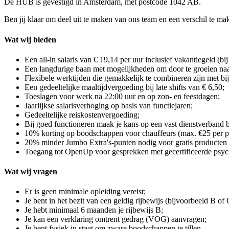
De HUB is gevestigd in Amsterdam, met postcode 1042 AB.
Ben jij klaar om deel uit te maken van ons team en een verschil te m
Wat wij bieden
Een all-in salaris van € 19,14 per uur inclusief vakantiegeld (bij
Een langdurige baan met mogelijkheden om door te groeien naar 
Flexibele werktijden die gemakkelijk te combineren zijn met bi
Een gedeeltelijke maaltijdvergoeding bij late shifts van € 6,50;
Toeslagen voor werk na 22:00 uur en op zon- en feestdagen;
Jaarlijkse salarisverhoging op basis van functiejaren;
Gedeeltelijke reiskostenvergoeding;
Bij goed functioneren maak je kans op een vast dienstverband 
10% korting op boodschappen voor chauffeurs (max. €25 per pe
20% minder Jumbo Extra's-punten nodig voor gratis producten
Toegang tot OpenUp voor gesprekken met gecertificeerde psycho
Wat wij vragen
Er is geen minimale opleiding vereist;
Je bent in het bezit van een geldig rijbewijs (bijvoorbeeld B of
Je hebt minimaal 6 maanden je rijbewijs B;
Je kan een verklaring omtrent gedrag (VOG) aanvragen;
Je bent fysiek in staat om zware boodschappen te tillen.