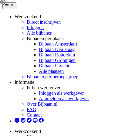
Werkzoekend
Direct inschrijven
Inloggen
Alle bijbanen
Bijbanen per plaats
Bijbaan Amsterdam
Bijbaan Den Haag
Bijbaan Rotterdam
Bijbaan Groningen
Bijbaan Utrecht
Alle plaatsen
Bijbanen per beroepsgroep
Informatie
Ik ben werkgever
Inloggen als werkgever
Aanmelden als werkgever
Over Bijbaan.nl
FAQ
Contact
Werkzoekend