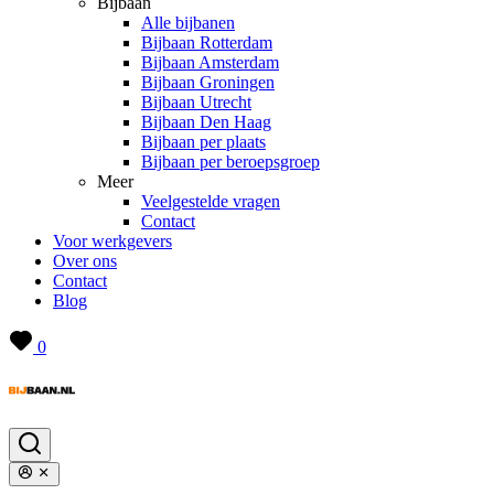
Bijbaan
Alle bijbanen
Bijbaan Rotterdam
Bijbaan Amsterdam
Bijbaan Groningen
Bijbaan Utrecht
Bijbaan Den Haag
Bijbaan per plaats
Bijbaan per beroepsgroep
Meer
Veelgestelde vragen
Contact
Voor werkgevers
Over ons
Contact
Blog
0