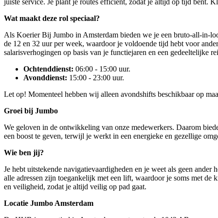
juiste service. Je plant je routes efficiënt, zodat je altijd op tijd ben
Wat maakt deze rol speciaal?
Als Koerier Bij Jumbo in Amsterdam bieden we je een bruto-all-in-loon
de 12 en 32 uur per week, waardoor je voldoende tijd hebt voor andere 
salarisverhogingen op basis van je functiejaren en een gedeeltelijke 
Ochtenddienst:
06:00 - 15:00 uur.
Avonddienst:
15:00 - 23:00 uur.
Let op! Momenteel hebben wij alleen avondshifts beschikbaar op maan
Groei bij Jumbo
We geloven in de ontwikkeling van onze medewerkers. Daarom bieden we
een boost te geven, terwijl je werkt in een energieke en gezellige omg
Wie ben jij?
Je hebt uitstekende navigatievaardigheden en je weet als geen ander hoe
alle adressen zijn toegankelijk met een lift, waardoor je soms met de 
en veiligheid, zodat je altijd veilig op pad gaat.
Locatie Jumbo Amsterdam