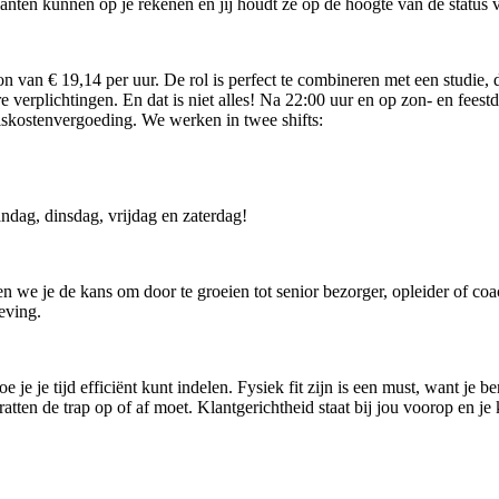
t. Klanten kunnen op je rekenen en jij houdt ze op de hoogte van de status
 van € 19,14 per uur. De rol is perfect te combineren met een studie, da
verplichtingen. En dat is niet alles! Na 22:00 uur en op zon- en feestda
reiskostenvergoeding. We werken in twee shifts:
dag, dinsdag, vrijdag en zaterdag!
 je de kans om door te groeien tot senior bezorger, opleider of coach.
eving.
 je je tijd efficiënt kunt indelen. Fysiek fit zijn is een must, want je
kratten de trap op of af moet. Klantgerichtheid staat bij jou voorop en