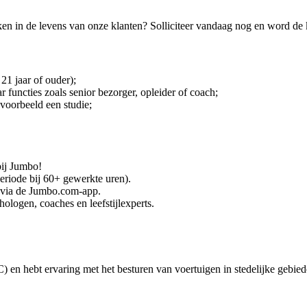
aken in de levens van onze klanten? Solliciteer vandaag nog en word de
 21 jaar of ouder);
functies zoals senior bezorger, opleider of coach;
jvoorbeeld een studie;
bij Jumbo!
riode bij 60+ gewerkte uren).
 via de Jumbo.com-app.
logen, coaches en leefstijlexperts.
 C) en hebt ervaring met het besturen van voertuigen in stedelijke gebied