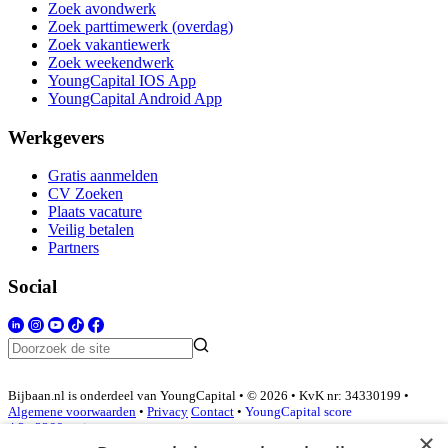
Zoek avondwerk
Zoek parttimewerk (overdag)
Zoek vakantiewerk
Zoek weekendwerk
YoungCapital IOS App
YoungCapital Android App
Werkgevers
Gratis aanmelden
CV Zoeken
Plaats vacature
Veilig betalen
Partners
Social
Bijbaan.nl is onderdeel van YoungCapital • © 2026 • KvK nr: 34330199 •
Algemene voorwaarden
•
Privacy
Contact
•
YoungCapital score
4.3 - 3366 reviews
×