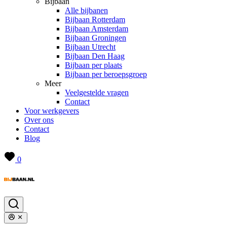
Bijbaan
Alle bijbanen
Bijbaan Rotterdam
Bijbaan Amsterdam
Bijbaan Groningen
Bijbaan Utrecht
Bijbaan Den Haag
Bijbaan per plaats
Bijbaan per beroepsgroep
Meer
Veelgestelde vragen
Contact
Voor werkgevers
Over ons
Contact
Blog
0