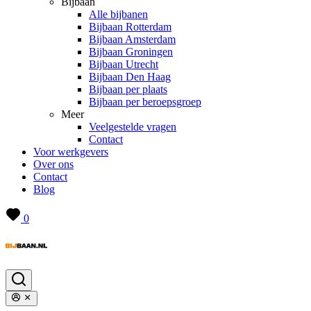
Bijbaan
Alle bijbanen
Bijbaan Rotterdam
Bijbaan Amsterdam
Bijbaan Groningen
Bijbaan Utrecht
Bijbaan Den Haag
Bijbaan per plaats
Bijbaan per beroepsgroep
Meer
Veelgestelde vragen
Contact
Voor werkgevers
Over ons
Contact
Blog
0