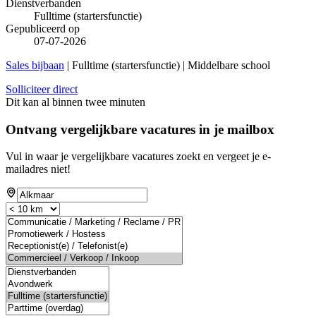
Dienstverbanden
Fulltime (startersfunctie)
Gepubliceerd op
07-07-2026
Sales bijbaan
| Fulltime (startersfunctie) | Middelbare school
Solliciteer direct
Dit kan al binnen twee minuten
Ontvang vergelijkbare vacatures in je mailbox
Vul in waar je vergelijkbare vacatures zoekt en vergeet je e-
mailadres niet!
If
you
are
a
human,
ignore
this
field