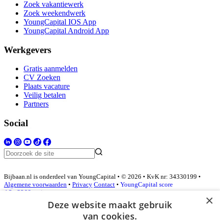
Zoek vakantiewerk
Zoek weekendwerk
YoungCapital IOS App
YoungCapital Android App
Werkgevers
Gratis aanmelden
CV Zoeken
Plaats vacature
Veilig betalen
Partners
Social
Bijbaan.nl is onderdeel van YoungCapital • © 2026 • KvK nr: 34330199 •
Algemene voorwaarden
•
Privacy
Contact
•
YoungCapital score
4.3 - 3366 reviews
×
Deze website maakt gebruik
van cookies.