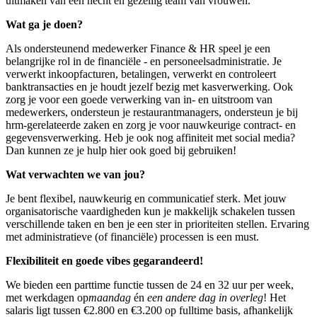
uitmaken van een hecht en gezellig team van vrouwen.
Wat ga je doen?
Als ondersteunend medewerker Finance & HR speel je een
belangrijke rol in de financiële - en personeelsadministratie. Je
verwerkt inkoopfacturen, betalingen, verwerkt en controleert
banktransacties en je houdt jezelf bezig met kasverwerking. Ook
zorg je voor een goede verwerking van in- en uitstroom van
medewerkers, ondersteun je restaurantmanagers, ondersteun je bij
hrm-gerelateerde zaken en zorg je voor nauwkeurige contract- en
gegevensverwerking. Heb je ook nog affiniteit met social media?
Dan kunnen ze je hulp hier ook goed bij gebruiken!
Wat verwachten we van jou?
Je bent flexibel, nauwkeurig en communicatief sterk. Met jouw
organisatorische vaardigheden kun je makkelijk schakelen tussen
verschillende taken en ben je een ster in prioriteiten stellen. Ervaring
met administratieve (of financiële) processen is een must.
Flexibiliteit en goede vibes gegarandeerd!
We bieden een parttime functie tussen de 24 en 32 uur per week,
met werkdagen op
maandag
én
een andere dag in overleg
! Het
salaris ligt tussen €2.800 en €3.200 op fulltime basis, afhankelijk