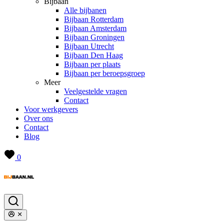
Bijbaan
Alle bijbanen
Bijbaan Rotterdam
Bijbaan Amsterdam
Bijbaan Groningen
Bijbaan Utrecht
Bijbaan Den Haag
Bijbaan per plaats
Bijbaan per beroepsgroep
Meer
Veelgestelde vragen
Contact
Voor werkgevers
Over ons
Contact
Blog
0