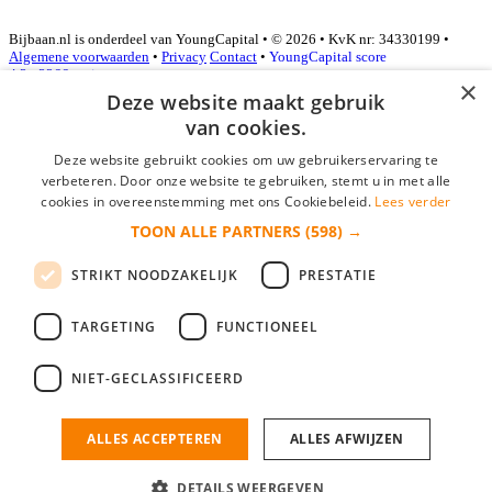
Bijbaan.nl is onderdeel van YoungCapital • © 2026 • KvK nr: 34330199 •
Algemene voorwaarden
•
Privacy
Contact
•
YoungCapital score
4.3 - 3366 reviews
×
Deze website maakt gebruik
van cookies.
Inloggen als bedrijf
Deze website gebruikt cookies om uw gebruikerservaring te
verbeteren. Door onze website te gebruiken, stemt u in met alle
E-mail
*
cookies in overeenstemming met ons Cookiebeleid.
Lees verder
TOON ALLE PARTNERS
(598) →
Wachtwoord
STRIKT NOODZAKELIJK
PRESTATIE
login gegevens onthouden
Wachtwoord vergeten?
login
TARGETING
FUNCTIONEEL
Bedrijf aanmelden
NIET-GECLASSIFICEERD
Na het aanmelden kun je meteen je vacature plaatsen en heb je je
nieuwe collega/werknemer zo gevonden!
ALLES ACCEPTEREN
ALLES AFWIJZEN
Heb je nog geen gratis bedrijfsprofiel?
DETAILS WEERGEVEN