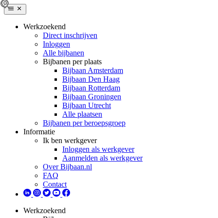
Werkzoekend
Direct inschrijven
Inloggen
Alle bijbanen
Bijbanen per plaats
Bijbaan Amsterdam
Bijbaan Den Haag
Bijbaan Rotterdam
Bijbaan Groningen
Bijbaan Utrecht
Alle plaatsen
Bijbanen per beroepsgroep
Informatie
Ik ben werkgever
Inloggen als werkgever
Aanmelden als werkgever
Over Bijbaan.nl
FAQ
Contact
Werkzoekend