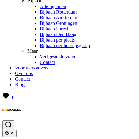
Bijbaan
Alle bijbanen
Bijbaan Rotterdam
Bijbaan Amsterdam
Bijbaan Groningen
Bijbaan Utrecht
Bijbaan Den Haag
Bijbaan per plaats
Bijbaan per beroepsgroep
Meer
Veelgestelde vragen
Contact
Voor werkgevers
Over ons
Contact
Blog
0