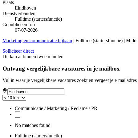
Plaats
Eindhoven
Dienstverbanden
Fulltime (startersfunctie)
Gepubliceerd op
07-07-2026
Marketing en communicatie bijbaan
| Fulltime (startersfunctie) | Midd
Solliciteer direct
Dit kan al binnen twee minuten
Ontvang vergelijkbare vacatures in je mailbox
Vul in waar je vergelijkbare vacatures zoekt en vergeet je e-mailadres 
If
you
are
a
Communicatie / Marketing / Reclame / PR
human,
ignore
this
No matches found
field
Fulltime (startersfunctie)