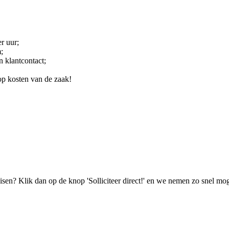
r uur;
;
n klantcontact;
 op kosten van de zaak!
isen? Klik dan op de knop 'Solliciteer direct!' en we nemen zo snel mog