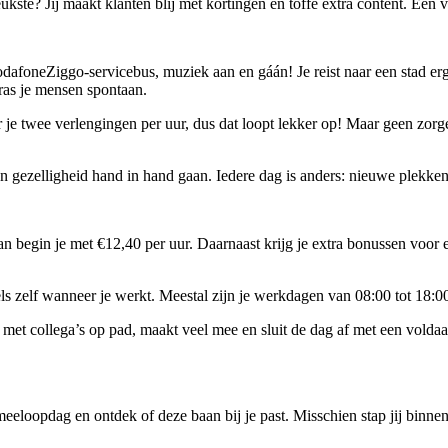
kste? Jij maakt klanten blij met kortingen en toffe extra content. Een 
dafoneZiggo-servicebus, muziek aan en gáán! Je reist naar een stad erg
ras je mensen spontaan.
 je twee verlengingen per uur, dus dat loopt lekker op! Maar geen zorgen
n gezelligheid hand in hand gaan. Iedere dag is anders: nieuwe plekk
an begin je met €12,40 per uur. Daarnaast krijg je extra bonussen voor e
els zelf wanneer je werkt. Meestal zijn je werkdagen van 08:00 tot 18:00
jd met collega’s op pad, maakt veel mee en sluit de dag af met een vold
 meeloopdag en ontdek of deze baan bij je past. Misschien stap jij bin