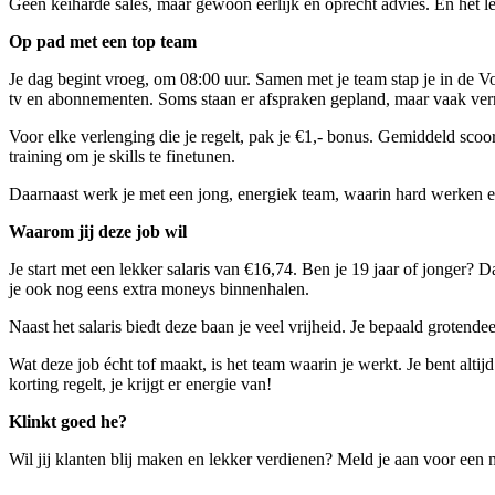
Geen keiharde sales, maar gewoon eerlijk en oprecht advies. En het leu
Op pad met een top team
Je dag begint vroeg, om 08:00 uur. Samen met je team stap je in de Vo
tv en abonnementen. Soms staan er afspraken gepland, maar vaak ver
Voor elke verlenging die je regelt, pak je €1,- bonus. Gemiddeld scoor
training om je skills te finetunen.
Daarnaast werk je met een jong, energiek team, waarin hard werken e
Waarom jij deze job wil
Je start met een lekker salaris van
€16,74
. Ben je 19 jaar of jonger? D
je ook nog eens extra moneys binnenhalen.
Naast het salaris biedt deze baan je veel vrijheid. Je bepaald grotende
Wat deze job écht tof maakt, is het team waarin je werkt. Je bent alti
korting regelt, je krijgt er energie van!
Klinkt goed he?
Wil jij klanten blij maken en lekker verdienen? Meld je aan voor een