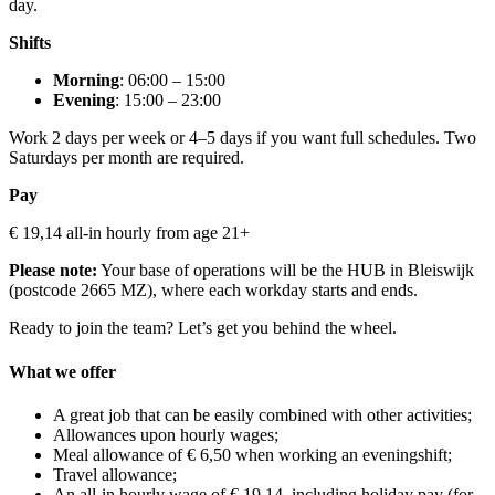
day.
Shifts
Morning
: 06:00 – 15:00
Evening
: 15:00 – 23:00
Work 2 days per week or 4–5 days if you want full schedules. Two
Saturdays per month are required.
Pay
€ 19,14 all-in hourly from age 21+
Please note:
Your base of operations will be the HUB in Bleiswijk
(postcode 2665 MZ), where each workday starts and ends.
Ready to join the team? Let’s get you behind the wheel.
What we offer
A great job that can be easily combined with other activities;
Allowances upon hourly wages;
Meal allowance of € 6,50 when working an eveningshift;
Travel allowance;
An all-in hourly wage of € 19,14, including holiday pay (for