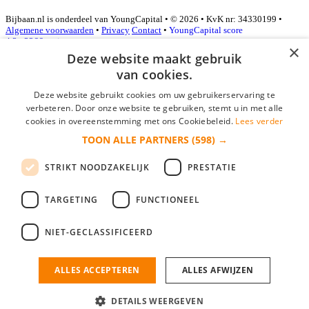
Bijbaan.nl is onderdeel van YoungCapital • © 2026 • KvK nr: 34330199 •
Algemene voorwaarden
•
Privacy
Contact
•
YoungCapital score
4.3 - 3366 reviews
×
Deze website maakt gebruik
van cookies.
Inloggen als bedrijf
Deze website gebruikt cookies om uw gebruikerservaring te
verbeteren. Door onze website te gebruiken, stemt u in met alle
E-mail
*
cookies in overeenstemming met ons Cookiebeleid.
Lees verder
TOON ALLE PARTNERS
(598) →
Wachtwoord
STRIKT NOODZAKELIJK
PRESTATIE
login gegevens onthouden
Wachtwoord vergeten?
login
TARGETING
FUNCTIONEEL
Bedrijf aanmelden
NIET-GECLASSIFICEERD
Na het aanmelden kun je meteen je vacature plaatsen en heb je je
nieuwe collega/werknemer zo gevonden!
ALLES ACCEPTEREN
ALLES AFWIJZEN
Heb je nog geen gratis bedrijfsprofiel?
DETAILS WEERGEVEN