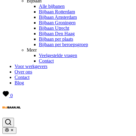
Bijbaan
Alle bijbanen
Bijbaan Rotterdam
Bijbaan Amsterdam
Bijbaan Groningen
Bijbaan Utrecht
Bijbaan Den Haag
Bijbaan per plaats
Bijbaan per beroepsgroep
Meer
Veelgestelde vragen
Contact
Voor werkgevers
Over ons
Contact
Blog
0