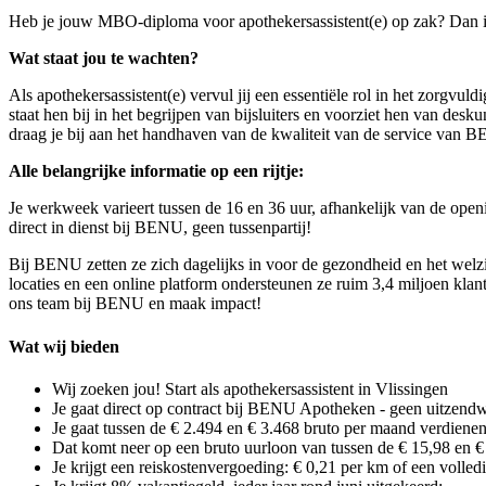
Heb je jouw MBO-diploma voor apothekersassistent(e) op zak? Dan is
Wat staat jou te wachten?
Als apothekersassistent(e) vervul jij een essentiële rol in het zorgvul
staat hen bij in het begrijpen van bijsluiters en voorziet hen van desk
draag je bij aan het handhaven van de kwaliteit van de service van 
Alle belangrijke informatie op een rijtje:
Je werkweek varieert tussen de 16 en 36 uur, afhankelijk van de open
direct in dienst bij BENU, geen tussenpartij!
Bij BENU zetten ze zich dagelijks in voor de gezondheid en het welzi
locaties en een online platform ondersteunen ze ruim 3,4 miljoen kla
ons team bij BENU en maak impact!
Wat wij bieden
Wij zoeken jou! Start als apothekersassistent in Vlissingen
Je gaat direct op contract bij BENU Apotheken - geen uitzend
Je gaat tussen de € 2.494 en € 3.468 bruto per maand verdienen
Dat komt neer op een bruto uurloon van tussen de € 15,98 en €
Je krijgt een reiskostenvergoeding: € 0,21 per km of een volle