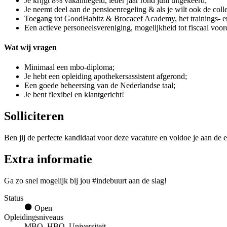
Je krijgt 8% vakantiegeld, ieder jaar rond juni uitgekeerd;
Je neemt deel aan de pensioenregeling & als je wilt ook de coll
Toegang tot GoodHabitz & Brocacef Academy, het trainings- e
Een actieve personeelsvereniging, mogelijkheid tot fiscaal voord
Wat wij vragen
Minimaal een mbo-diploma;
Je hebt een opleiding apothekersassistent afgerond;
Een goede beheersing van de Nederlandse taal;
Je bent flexibel en klantgericht!
Solliciteren
Ben jij de perfecte kandidaat voor deze vacature en voldoe je aan de e
Extra informatie
Ga zo snel mogelijk bij jou #indebuurt aan de slag!
Status
Open
Opleidingsniveaus
MBO, HBO, Universiteit