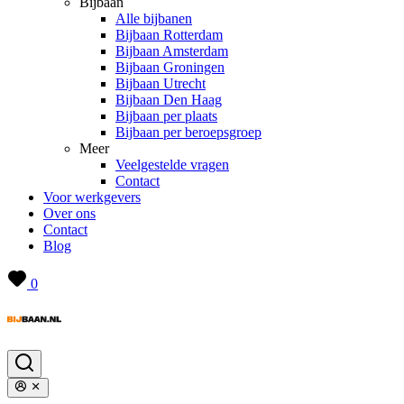
Bijbaan
Alle bijbanen
Bijbaan Rotterdam
Bijbaan Amsterdam
Bijbaan Groningen
Bijbaan Utrecht
Bijbaan Den Haag
Bijbaan per plaats
Bijbaan per beroepsgroep
Meer
Veelgestelde vragen
Contact
Voor werkgevers
Over ons
Contact
Blog
0