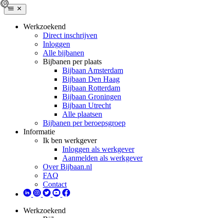
Werkzoekend
Direct inschrijven
Inloggen
Alle bijbanen
Bijbanen per plaats
Bijbaan Amsterdam
Bijbaan Den Haag
Bijbaan Rotterdam
Bijbaan Groningen
Bijbaan Utrecht
Alle plaatsen
Bijbanen per beroepsgroep
Informatie
Ik ben werkgever
Inloggen als werkgever
Aanmelden als werkgever
Over Bijbaan.nl
FAQ
Contact
Werkzoekend