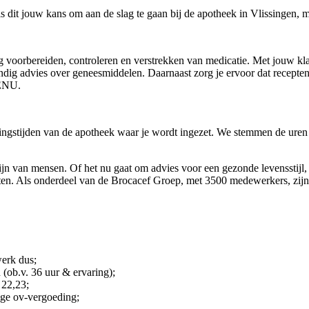
 dit jouw kans om aan de slag te gaan bij de apotheek in Vlissingen,
dig voorbereiden, controleren en verstrekken van medicatie. Met jouw kla
undig advies over geneesmiddelen. Daarnaast zorg je ervoor dat recepten o
BENU.
ingstijden van de apotheek waar je wordt ingezet. We stemmen de uren 
jn van mensen. Of het nu gaat om advies voor een gezonde levensstijl,
nten. Als onderdeel van de Brocacef Groep, met 3500 medewerkers, zijn 
werk dus;
 (ob.v. 36 uur & ervaring);
 22,23;
dige ov-vergoeding;