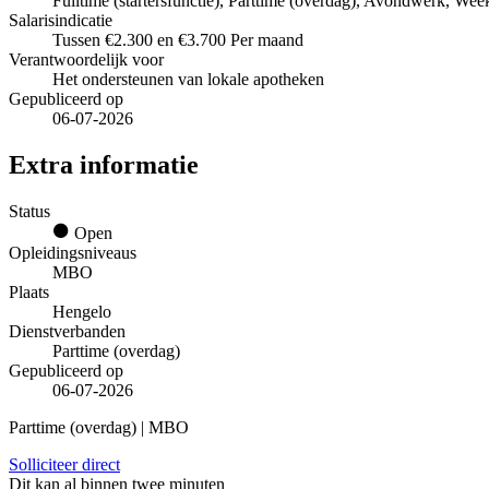
Fulltime (startersfunctie), Parttime (overdag), Avondwerk, We
Salarisindicatie
Tussen €2.300 en €3.700 Per maand
Verantwoordelijk voor
Het ondersteunen van lokale apotheken
Gepubliceerd op
06-07-2026
Extra informatie
Status
Open
Opleidingsniveaus
MBO
Plaats
Hengelo
Dienstverbanden
Parttime (overdag)
Gepubliceerd op
06-07-2026
Parttime (overdag) | MBO
Solliciteer direct
Dit kan al binnen twee minuten