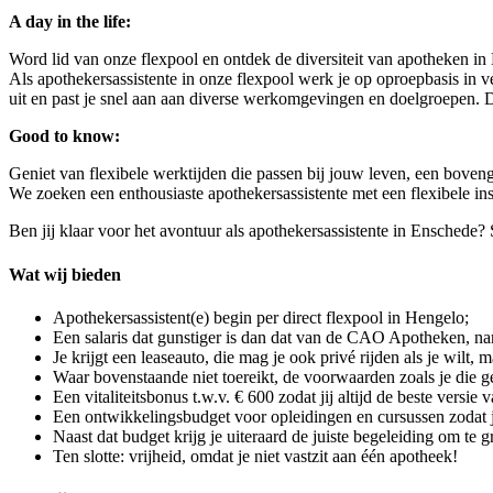
A day in the life:
Word lid van onze flexpool en ontdek de diversiteit van apotheken i
Als apothekersassistente in onze flexpool werk je op oproepbasis in ve
uit en past je snel aan aan diverse werkomgevingen en doelgroepen.
Good to know:
Geniet van flexibele werktijden die passen bij jouw leven, een boven
We zoeken een enthousiaste apothekersassistente met een flexibele in
Ben jij klaar voor het avontuur als apothekersassistente in Enschede?
Wat wij bieden
Apothekersassistent(e) begin per direct flexpool in Hengelo;
Een salaris dat gunstiger is dan dat van de CAO Apotheken, nam
Je krijgt een leaseauto, die mag je ook privé rijden als je wilt,
Waar bovenstaande niet toereikt, de voorwaarden zoals je d
Een vitaliteitsbonus t.w.v. € 600 zodat jij altijd de beste versie 
Een ontwikkelingsbudget voor opleidingen en cursussen zodat ji
Naast dat budget krijg je uiteraard de juiste begeleiding om te g
Ten slotte: vrijheid, omdat je niet vastzit aan één apotheek!