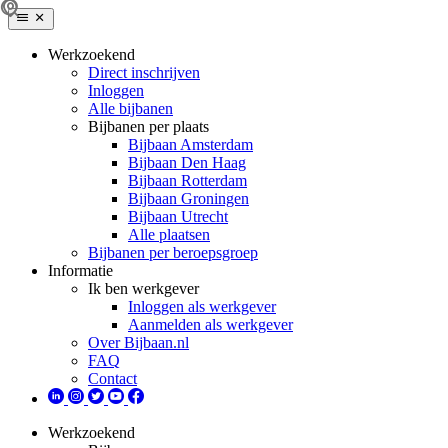
Werkzoekend
Direct inschrijven
Inloggen
Alle bijbanen
Bijbanen per plaats
Bijbaan Amsterdam
Bijbaan Den Haag
Bijbaan Rotterdam
Bijbaan Groningen
Bijbaan Utrecht
Alle plaatsen
Bijbanen per beroepsgroep
Informatie
Ik ben werkgever
Inloggen als werkgever
Aanmelden als werkgever
Over Bijbaan.nl
FAQ
Contact
Werkzoekend