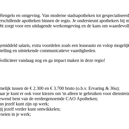
n Hengelo en omgeving. Van moderne stadsapotheken tot gespecialiseerd
rschillende apotheken binnen de regio. Je ondersteunt apothekers bij me
 Dit zorgt voor een uitdagende werkomgeving en de kans om waardevolle
gemiddeld salaris, extra voordelen zoals een leaseauto en volop mogel
stelling en uitstekende communicatieve vaardigheden.
 Solliciteer vandaag nog en ga impact maken in deze regio!
elijk tussen de € 2.300 en € 3.700 bruto (o.b.v. Ervaring & 36u);
 maar je kunt er ook voor kiezen om 'm alleen te gebruiken voor dienstrei
ie gewend bent van de eerdergenoemde CAO Apotheken;
van jezelf kunt zijn op werk;
j jezelf verder kunt ontwikkelen;
roeien in je werk;