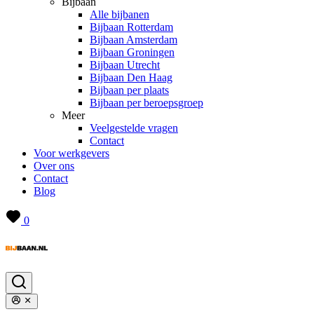
Bijbaan
Alle bijbanen
Bijbaan Rotterdam
Bijbaan Amsterdam
Bijbaan Groningen
Bijbaan Utrecht
Bijbaan Den Haag
Bijbaan per plaats
Bijbaan per beroepsgroep
Meer
Veelgestelde vragen
Contact
Voor werkgevers
Over ons
Contact
Blog
0