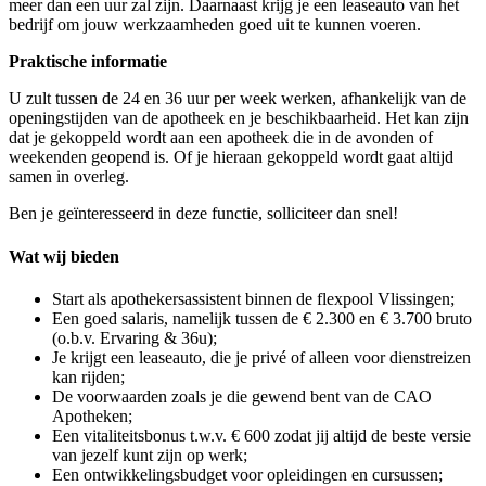
meer dan een uur zal zijn. Daarnaast krijg je een leaseauto van het
bedrijf om jouw werkzaamheden goed uit te kunnen voeren.
Praktische informatie
U zult tussen de 24 en 36 uur per week werken, afhankelijk van de
openingstijden van de apotheek en je beschikbaarheid. Het kan zijn
dat je gekoppeld wordt aan een apotheek die in de avonden of
weekenden geopend is. Of je hieraan gekoppeld wordt gaat altijd
samen in overleg.
Ben je geïnteresseerd in deze functie, solliciteer dan snel!
Wat wij bieden
Start als apothekersassistent binnen de flexpool Vlissingen;
Een goed salaris, namelijk tussen de € 2.300 en € 3.700 bruto
(o.b.v. Ervaring & 36u);
Je krijgt een leaseauto, die je privé of alleen voor dienstreizen
kan rijden;
De voorwaarden zoals je die gewend bent van de CAO
Apotheken;
Een vitaliteitsbonus t.w.v. € 600 zodat jij altijd de beste versie
van jezelf kunt zijn op werk;
Een ontwikkelingsbudget voor opleidingen en cursussen;