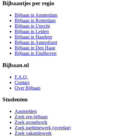
Bijbaantjes per regio
Bijbaan in Amsterdam
Bijbaan in Rotterdam
Bijbaan in Utrecht
Bijbaan in Leiden
Bijbaan in Haarlem
Bijbaan in Amersfoort
Bijbaan in Den Haag
Bijbaan in Eindhoven
Bijbaan.nl
F.A.Q.
Contact
Over Bijbaan
Studenten
Aanmelden
Zoek een bijbaan
Zoek avondwerk
Zoek parttimewerk (overdag)
Zoek vakantiewerk