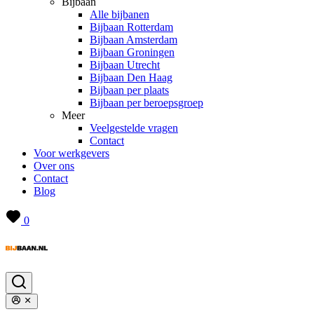
Bijbaan
Alle bijbanen
Bijbaan Rotterdam
Bijbaan Amsterdam
Bijbaan Groningen
Bijbaan Utrecht
Bijbaan Den Haag
Bijbaan per plaats
Bijbaan per beroepsgroep
Meer
Veelgestelde vragen
Contact
Voor werkgevers
Over ons
Contact
Blog
0