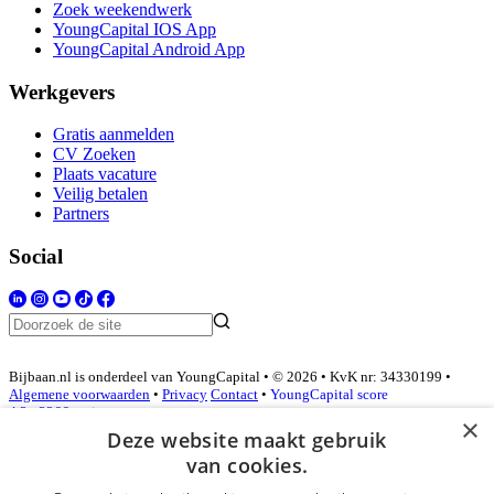
Zoek weekendwerk
YoungCapital IOS App
YoungCapital Android App
Werkgevers
Gratis aanmelden
CV Zoeken
Plaats vacature
Veilig betalen
Partners
Social
Bijbaan.nl is onderdeel van YoungCapital • © 2026 • KvK nr: 34330199 •
Algemene voorwaarden
•
Privacy
Contact
•
YoungCapital score
4.3 - 3366 reviews
×
Deze website maakt gebruik
van cookies.
Inloggen als bedrijf