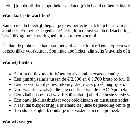
Heb jij je mbo-diploma apothekersassistent(e) behaald en ben je klant
Wat staat je te wachten?
Samen met het bedrijf, bepaal je jouw perfecte match op basis van je 
apotheek. En het beste gedeelte? Je blijft in dienst van het detacherings
beschikking om je werk goed uit te kunnen voeren!
En dan de praktische kant van het verhaal. Je kunt rekenen op een 
persoonlijke voorkeuren. Sommige apotheken zijn zelfs 's avonds of i
Wat wij bieden
Start in de flexpool in Woerden als apothekersassistent(e);
Een gunstig salaris tussen de € 2.300 en € 3.700 bruto (o.b.v. 
Een leaseauto tot je beschikking, die je ook privé mag rijden;
Voorwaarden zoals je die gewend bent van de CAO Apotheken
Een vitaliteitsbonus t.w.v. € 600 zodat jij altijd de beste versie 
Een ontwikkelingsbudget voor opleidingen en cursussen zodat ji
Naast dat budget krijg je uiteraard de juiste begeleiding om te g
Ten slotte: vrijheid, omdat je niet vastzit aan één apotheek!
Wat wij vragen