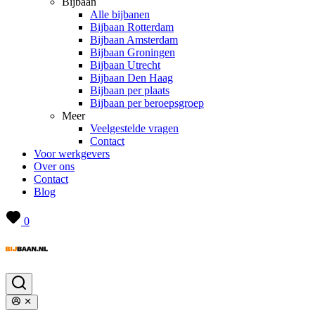
Bijbaan
Alle bijbanen
Bijbaan Rotterdam
Bijbaan Amsterdam
Bijbaan Groningen
Bijbaan Utrecht
Bijbaan Den Haag
Bijbaan per plaats
Bijbaan per beroepsgroep
Meer
Veelgestelde vragen
Contact
Voor werkgevers
Over ons
Contact
Blog
0