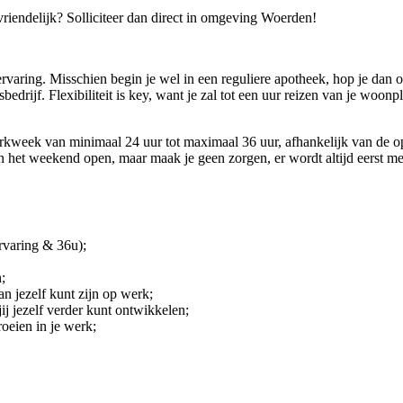
vriendelijk? Solliciteer dan direct in omgeving Woerden!
ervaring. Misschien begin je wel in een reguliere apotheek, hop je dan o
bedrijf. Flexibiliteit is key, want je zal tot een uur reizen van je woonp
werkweek van minimaal 24 uur tot maximaal 36 uur, afhankelijk van de
n het weekend open, maar maak je geen zorgen, er wordt altijd eerst met
Ervaring & 36u);
;
van jezelf kunt zijn op werk;
j jezelf verder kunt ontwikkelen;
roeien in je werk;