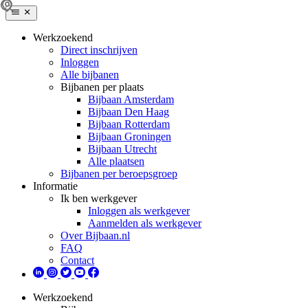
Werkzoekend
Direct inschrijven
Inloggen
Alle bijbanen
Bijbanen per plaats
Bijbaan Amsterdam
Bijbaan Den Haag
Bijbaan Rotterdam
Bijbaan Groningen
Bijbaan Utrecht
Alle plaatsen
Bijbanen per beroepsgroep
Informatie
Ik ben werkgever
Inloggen als werkgever
Aanmelden als werkgever
Over Bijbaan.nl
FAQ
Contact
Werkzoekend