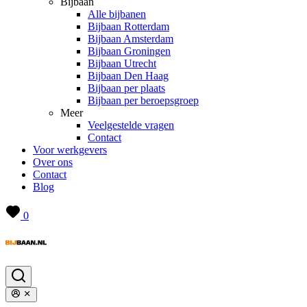
Bijbaan
Alle bijbanen
Bijbaan Rotterdam
Bijbaan Amsterdam
Bijbaan Groningen
Bijbaan Utrecht
Bijbaan Den Haag
Bijbaan per plaats
Bijbaan per beroepsgroep
Meer
Veelgestelde vragen
Contact
Voor werkgevers
Over ons
Contact
Blog
0