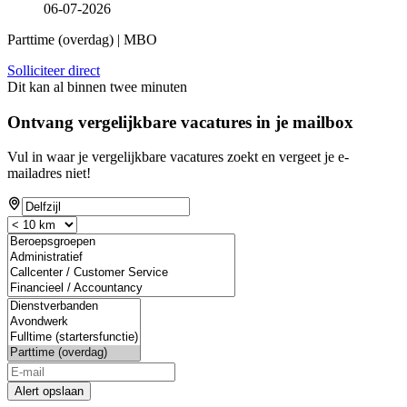
06-07-2026
Parttime (overdag) | MBO
Solliciteer direct
Dit kan al binnen twee minuten
Ontvang vergelijkbare vacatures in je mailbox
Vul in waar je vergelijkbare vacatures zoekt en vergeet je e-
mailadres niet!
If
you
are
a
human,
ignore
this
field
Alert opslaan