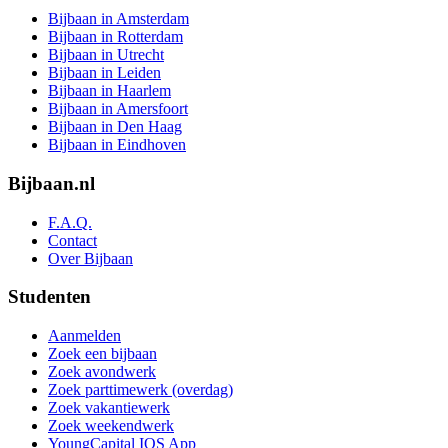
Bijbaan in Amsterdam
Bijbaan in Rotterdam
Bijbaan in Utrecht
Bijbaan in Leiden
Bijbaan in Haarlem
Bijbaan in Amersfoort
Bijbaan in Den Haag
Bijbaan in Eindhoven
Bijbaan.nl
F.A.Q.
Contact
Over Bijbaan
Studenten
Aanmelden
Zoek een bijbaan
Zoek avondwerk
Zoek parttimewerk (overdag)
Zoek vakantiewerk
Zoek weekendwerk
YoungCapital IOS App