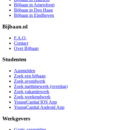
Bijbaan in Amersfoort
Bijbaan in Den Haag
Bijbaan in Eindhoven
Bijbaan.nl
F.A.Q.
Contact
Over Bijbaan
Studenten
Aanmelden
Zoek een bijbaan
Zoek avondwerk
Zoek parttimewerk (overdag)
Zoek vakantiewerk
Zoek weekendwerk
YoungCapital IOS App
YoungCapital Android App
Werkgevers
Gratis aanmelden