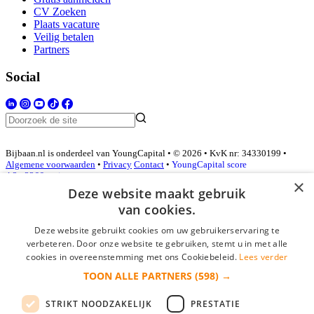
CV Zoeken
Plaats vacature
Veilig betalen
Partners
Social
Bijbaan.nl is onderdeel van YoungCapital • © 2026 • KvK nr: 34330199 •
Algemene voorwaarden
•
Privacy
Contact
•
YoungCapital score
4.3 - 3366 reviews
×
Deze website maakt gebruik
van cookies.
Inloggen als bedrijf
Deze website gebruikt cookies om uw gebruikerservaring te
verbeteren. Door onze website te gebruiken, stemt u in met alle
E-mail
*
cookies in overeenstemming met ons Cookiebeleid.
Lees verder
TOON ALLE PARTNERS
(598) →
Wachtwoord
STRIKT NOODZAKELIJK
PRESTATIE
login gegevens onthouden