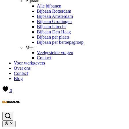
Bijbaan
Alle bijbanen
Bijbaan Rotterdam
Bijbaan Amsterdam
Bijbaan Groningen
Bijbaan Utrecht
Bijbaan Den Haag
Bijbaan per plaats
Bijbaan per beroepsgroep
Meer
Veelgestelde vragen
Contact
Voor werkgevers
Over ons
Contact
Blog
0