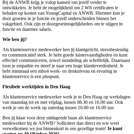
Bij de ANWB krijg je volop kansen om jezelf verder te
ontwikkelen. Je hebt de mogelijkheid om 2 Wft certificaten te
behalen op kosten van YoungCapital en ANWB. Hiermee kun je
door groeien in je functie en jezelf onderscheiden binnen het
vakgebied.
Ook zijn er doorgroeimogelijkheden om te stijgen in
functie en daarmee salaris.
Wie ben jij?
Als klantenservice medewerker ben jij klantgericht, stressbestendig
en communicatief sterk. Je hebt goede luistervaardigheden en kunt
effectief communiceren, zowel mondeling als schriftelijk. Daarnaast
toon je empathie en streef je naar een hoge klanttevredenheid. Je
hebt minimaal een mbo4 werk- en denkniveau en ervaring in
klantenservice is een pluspunt.
Flexibele werktijden in Den Haag
Als klantenservice medewerker werk je in Den Haag op werkdagen
van maandag tot en met vrijdag, tussen 08.30 en 16.00 uur. Ook
werk je om de week op zaterdag tussen 10.00 en 16.00 uur.
Ben jij klaar voor deze uitdagende baan als klantenservice
medewerker bij de ANWB? Solliciteer dan direct en wie weet
verwelkomen we jou binnenkort in ons gezellige team!
Je kunt
starten op 19 Oktober 2026!