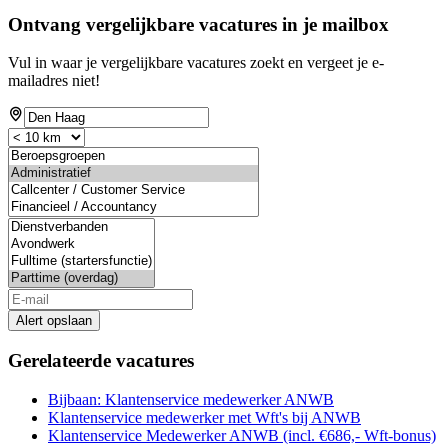
Ontvang vergelijkbare vacatures in je mailbox
Vul in waar je vergelijkbare vacatures zoekt en vergeet je e-
mailadres niet!
If
you
are
a
human,
ignore
this
field
Alert opslaan
Gerelateerde vacatures
Bijbaan: Klantenservice medewerker ANWB
Klantenservice medewerker met Wft's bij ANWB
Klantenservice Medewerker ANWB (incl. €686,- Wft-bonus)