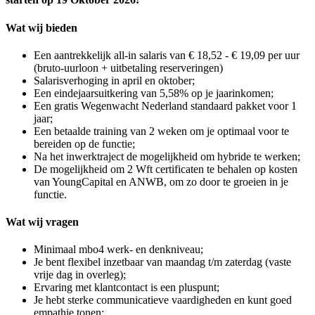
Wat wij bieden
Een aantrekkelijk all-in salaris van € 18,52 - € 19,09 per uur
(bruto-uurloon + uitbetaling reserveringen)
Salarisverhoging in april en oktober;
Een eindejaarsuitkering van 5,58% op je jaarinkomen;
Een gratis Wegenwacht Nederland standaard pakket voor 1
jaar;
Een betaalde training van 2 weken om je optimaal voor te
bereiden op de functie;
Na het inwerktraject de mogelijkheid om hybride te werken;
De mogelijkheid om 2 Wft certificaten te behalen op kosten
van YoungCapital en ANWB, om zo door te groeien in je
functie.
Wat wij vragen
Minimaal mbo4 werk- en denkniveau;
Je bent flexibel inzetbaar van maandag t/m zaterdag (vaste
vrije dag in overleg);
Ervaring met klantcontact is een pluspunt;
Je hebt sterke communicatieve vaardigheden en kunt goed
empathie tonen;