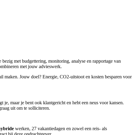
 bezig met budgettering, monitoring, analyse en rapportage van
e combineren met jouw advieswerk.
schil maken. Jouw doel? Energie, CO2-uitstoot en kosten besparen voor
t je, maar je bent ook klantgericht en hebt een neus voor kansen.
aag uit om te solliciteren.
hybride
werken, 27 vakantiedagen en zowel een reis- als
ract bij deze opdrachtgever.