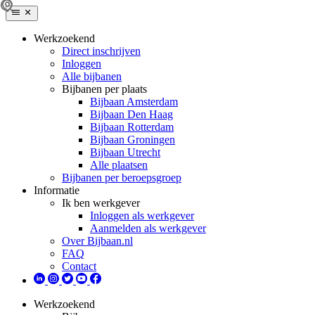
Werkzoekend
Direct inschrijven
Inloggen
Alle bijbanen
Bijbanen per plaats
Bijbaan Amsterdam
Bijbaan Den Haag
Bijbaan Rotterdam
Bijbaan Groningen
Bijbaan Utrecht
Alle plaatsen
Bijbanen per beroepsgroep
Informatie
Ik ben werkgever
Inloggen als werkgever
Aanmelden als werkgever
Over Bijbaan.nl
FAQ
Contact
Werkzoekend