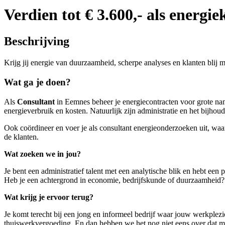
Verdien tot € 3.600,- als energi
Beschrijving
Krijg jij energie van duurzaamheid, scherpe analyses en klanten bl
Wat ga je doen?
Als
Consultant
in Eemnes beheer je energiecontracten voor grote na
energieverbruik en kosten. Natuurlijk zijn administratie en het bijh
Ook coördineer en voer je als consultant energieonderzoeken uit, waar
de klanten.
Wat zoeken we in jou?
Je bent een administratief talent met een analytische blik en hebt ee
Heb je een achtergrond in economie, bedrijfskunde of duurzaamheid? Su
Wat krijg je ervoor terug?
Je komt terecht bij een jong en informeel bedrijf waar jouw werkplezi
thuiswerkvergoeding. En dan hebben we het nog niet eens over dat moo