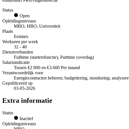
#indebuurt #wervingenselectie
Status
Open
Opleidingsniveaus
MBO, HBO, Universiteit
Plaats
Eemnes
Werkuren per week
32 - 40
Dienstverbanden
Fulltime (startersfunctie), Parttime (overdag)
Salarisindicatie
Tussen €2.900 en €3.600 Per maand
Verantwoordelijk voor
Energiecontracten beheren; budgettering, monitoring; analysere
Gepubliceerd op
03-05-2026
Extra informatie
Status
Inactief
Opleidingsniveaus
MBO