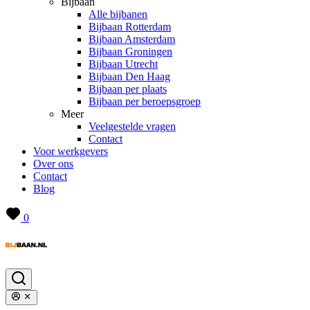
Bijbaan
Alle bijbanen
Bijbaan Rotterdam
Bijbaan Amsterdam
Bijbaan Groningen
Bijbaan Utrecht
Bijbaan Den Haag
Bijbaan per plaats
Bijbaan per beroepsgroep
Meer
Veelgestelde vragen
Contact
Voor werkgevers
Over ons
Contact
Blog
0