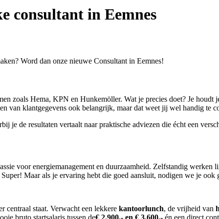
eke consultant in Eemnes
ij maken? Word dan onze nieuwe Consultant in Eemnes!
men zoals Hema, KPN en Hunkemöller. Wat je precies doet? Je houdt je
ouden van klantgegevens ook belangrijk, maar dat weet jij wel handig t
bij je de resultaten vertaalt naar praktische adviezen die écht een ver
n passie voor energiemanagement en duurzaamheid. Zelfstandig werken lig
per! Maar als je ervaring hebt die goed aansluit, nodigen we je ook gr
er centraal staat. Verwacht een lekkere
kantoorlunch
, de vrijheid van
ie bruto startsalaris tussen de
€ 2.900,- en € 3.600,-
én een direct cont