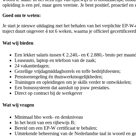
opleiding is een pré, maar geen vereiste. Je bent positief, proactief en
Goed om te weten:
Je start je nieuwe uitdaging met het behalen van het verplichte EP-W-
traject duurt ongeveer 4 tot 6 weken, waarna je officieel gecertificee
Wat wij bieden
Een lekker salaris tussen € 2.240,- en € 2.880,- bruto per maand
Leaseauto, laptop en telefoon van de zaak;
24 vakantiedagen;
Gezellige vrijdagmiddagborrels en toffe bedrijfsfeesten;
Pensioenregeling én thuiswerkmogelijkheden;
Trainingen en opleidingen om je skills verder te ontwikkelen;
Een bonussysteem dat aansluit op jouw prestaties.
Direct op contract bij de werkgever
Wat wij vragen
Minimaal hbo werk- en denkniveau
In het bezit van een rijbewijs B;
Bereid om een EP-W certificaat te behalen;
Uitstekende beheersing van de Nederlandse taal in woord en ges