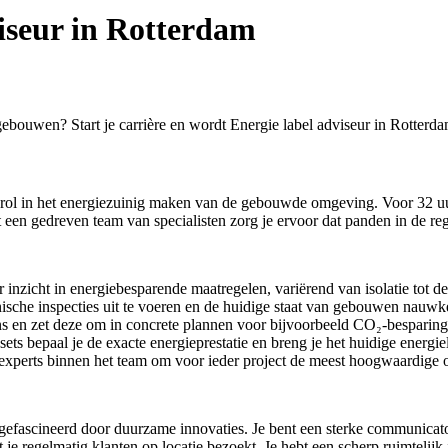
iseur in Rotterdam
ebouwen? Start je carrière en wordt Energie label adviseur in Rotterd
le rol in het energiezuinig maken van de gebouwde omgeving. Voor 32 uu
een gedreven team van specialisten zorg je ervoor dat panden in de re
er inzicht in energiebesparende maatregelen, variërend van isolatie tot 
nische inspecties uit te voeren en de huidige staat van gebouwen nauwke
s en zet deze om in concrete plannen voor bijvoorbeeld CO₂-besparing 
s bepaal je de exacte energieprestatie en breng je het huidige energiel
perts binnen het team om voor ieder project de meest hoogwaardige o
efascineerd door duurzame innovaties. Je bent een sterke communicator
t je regelmatig klanten op locatie bezoekt. Je hebt een scherp ruimtelij