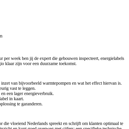
am
r per week ben jij de expert die gebouwen inspecteert, energielabels
gio klaar zijn voor een duurzame toekomst.
de inzet van bijvoorbeeld warmtepompen en wat het effect hiervan is.
urig vast te leggen.
en een lager energieverbruik.
abel in kaart.
plossing te garanderen.
 die vloeiend Nederlands spreekt en schrijft om klanten optimaal te
k inzicht en kunt goed overweg met cijfers; een specifieke technische