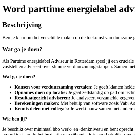
Word parttime energielabel adv
Beschrijving
Ben je klaar om het verschil te maken op de toekomst van duurzame g
Wat ga je doen?
Als Parttime energielabel Adviseur in Rotterdam speel jij een crucia
vaststelt en adviseert over slimme verduurzamingsstappen. Samen met 
Wat ga je doen?
Kansen voor verduurzaming vertalen:
Je geeft klanten held
Opnames doen op locatie:
Je gaat zelfstandig op pad om tech
Resultaatgericht adviseren:
Je analyseert verzamelde gegeven
Berekeningen maken:
Met behulp van software zoals Vabi Asset
Kennis delen met collega's:
Je werkt nauw samen met andere ex
Wie ben jij?
Je beschikt over minimaal hbo werk- en -denkniveau en bent oprecht g
woord te staan. In het bezit zijn van rijbewijs B is noodzakelijk, omda