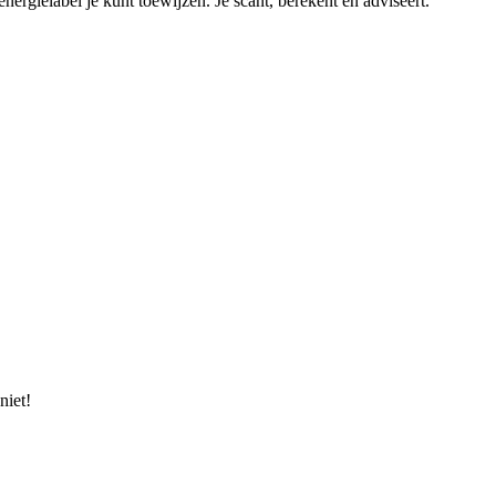
rgielabel je kunt toewijzen. Je scant, berekent en adviseert.
niet!