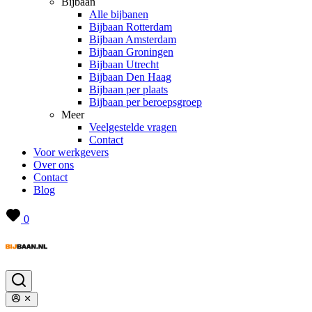
Bijbaan
Alle bijbanen
Bijbaan Rotterdam
Bijbaan Amsterdam
Bijbaan Groningen
Bijbaan Utrecht
Bijbaan Den Haag
Bijbaan per plaats
Bijbaan per beroepsgroep
Meer
Veelgestelde vragen
Contact
Voor werkgevers
Over ons
Contact
Blog
0