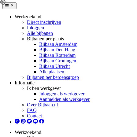
Werkzoekend
Direct inschrijven
Inloggen
Alle bijbanen
Bijbanen per plaats
Bijbaan Amsterdam
Bijbaan Den Haag
Bijbaan Rotterdam
Bijbaan Groningen
Bijbaan Utrecht
Alle plaatsen
Bijbanen per beroepsgroep
Informatie
Ik ben werkgever
Inloggen als werkgever
Aanmelden als werkgever
Over Bijbaan.nl
FAQ
Contact
Werkzoekend