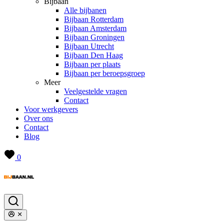
Bijbaan
Alle bijbanen
Bijbaan Rotterdam
Bijbaan Amsterdam
Bijbaan Groningen
Bijbaan Utrecht
Bijbaan Den Haag
Bijbaan per plaats
Bijbaan per beroepsgroep
Meer
Veelgestelde vragen
Contact
Voor werkgevers
Over ons
Contact
Blog
0