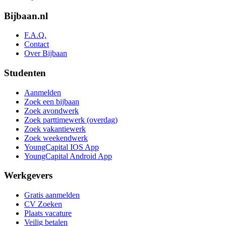
Bijbaan.nl
F.A.Q.
Contact
Over Bijbaan
Studenten
Aanmelden
Zoek een bijbaan
Zoek avondwerk
Zoek parttimewerk (overdag)
Zoek vakantiewerk
Zoek weekendwerk
YoungCapital IOS App
YoungCapital Android App
Werkgevers
Gratis aanmelden
CV Zoeken
Plaats vacature
Veilig betalen