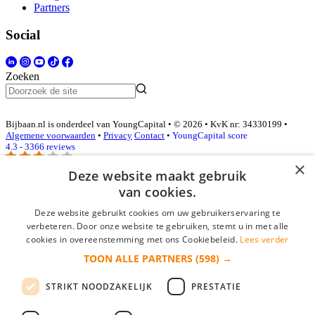
Partners
Social
Zoeken
Bijbaan.nl is onderdeel van YoungCapital • © 2026 • KvK nr: 34330199 •
Algemene voorwaarden
•
Privacy
Contact
•
YoungCapital score
4.3 - 3366 reviews
×
Deze website maakt gebruik
van cookies.
Inloggen als bedrijf
Deze website gebruikt cookies om uw gebruikerservaring te
E-mail
*
verbeteren. Door onze website te gebruiken, stemt u in met alle
cookies in overeenstemming met ons Cookiebeleid.
Lees verder
TOON ALLE PARTNERS
(598) →
Wachtwoord
STRIKT NOODZAKELIJK
PRESTATIE
login gegevens onthouden
Wachtwoord vergeten?