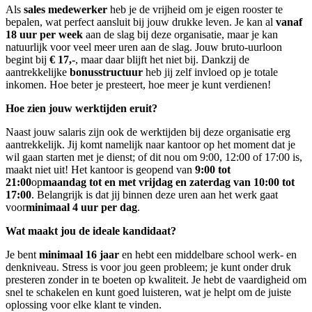
Als
sales medewerker
heb je de vrijheid om je eigen rooster te
bepalen, wat perfect aansluit bij jouw drukke leven. Je kan al
vanaf
18 uur per week
aan de slag bij deze organisatie, maar je kan
natuurlijk voor veel meer uren aan de slag. Jouw bruto-uurloon
begint bij
€ 17,-
, maar daar blijft het niet bij. Dankzij de
aantrekkelijke
bonusstructuur
heb jij zelf invloed op je totale
inkomen. Hoe beter je presteert, hoe meer je kunt verdienen!
Hoe zien jouw werktijden eruit?
Naast jouw salaris zijn ook de werktijden bij deze organisatie erg
aantrekkelijk. Jij komt namelijk naar kantoor op het moment dat je
wil gaan starten met je dienst; of dit nou om 9:00, 12:00 of 17:00 is,
maakt niet uit! Het kantoor is geopend van
9:00 tot
21:00
op
maandag tot en met vrijdag en zaterdag van 10:00 tot
17:00
. Belangrijk is dat jij binnen deze uren aan het werk gaat
voor
minimaal 4 uur per dag
.
Wat maakt jou de ideale kandidaat?
Je bent
minimaal 16 jaar
en hebt een middelbare school werk- en
denkniveau. Stress is voor jou geen probleem; je kunt onder druk
presteren zonder in te boeten op kwaliteit. Je hebt de vaardigheid om
snel te schakelen en kunt goed luisteren, wat je helpt om de juiste
oplossing voor elke klant te vinden.