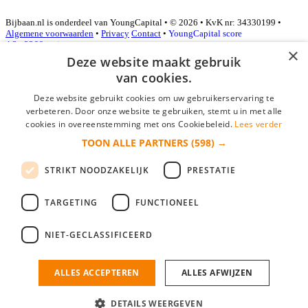
Bijbaan.nl is onderdeel van YoungCapital • © 2026 • KvK nr: 34330199 •
Algemene voorwaarden
•
Privacy
Contact
•
YoungCapital score
4.3 - 3366 reviews
×
Deze website maakt gebruik
van cookies.
Inloggen als bedrijf
Deze website gebruikt cookies om uw gebruikerservaring te
verbeteren. Door onze website te gebruiken, stemt u in met alle
E-mail
*
cookies in overeenstemming met ons Cookiebeleid.
Lees verder
TOON ALLE PARTNERS
(598) →
Wachtwoord
STRIKT NOODZAKELIJK
PRESTATIE
login gegevens onthouden
Wachtwoord vergeten?
login
TARGETING
FUNCTIONEEL
Bedrijf aanmelden
NIET-GECLASSIFICEERD
Na het aanmelden kun je meteen je vacature plaatsen en heb je je
nieuwe collega/werknemer zo gevonden!
ALLES ACCEPTEREN
ALLES AFWIJZEN
Heb je nog geen gratis bedrijfsprofiel?
DETAILS WEERGEVEN