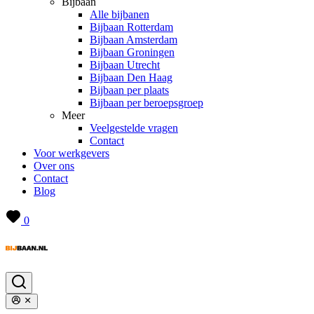
Bijbaan
Alle bijbanen
Bijbaan Rotterdam
Bijbaan Amsterdam
Bijbaan Groningen
Bijbaan Utrecht
Bijbaan Den Haag
Bijbaan per plaats
Bijbaan per beroepsgroep
Meer
Veelgestelde vragen
Contact
Voor werkgevers
Over ons
Contact
Blog
0