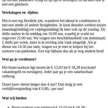
met een glimlach.
Werkdagen en -tijden:
Het is een erg flexibele job, waardoor het ideaal te combineren is
met een studie of andere bezigheden. Je kunt diensten werken tussen
maandag(middag) en vrijdag(middag) & later ook op de zondag. De
shifts starten in de middag om 16:00 uur, waarbij je werkt tot
ongeveer 21:00 uur. We vragen een beschikbaarheid van (minimaal)
2 shifts per week, meer is in overleg ook vaak mogelijk. Als je
dienst om 14:30 uur start, vragen we je mee te helpen bij het
sorteren van pakketten. Een top bijbaan dus als je nog student bent!
Wat ga je verdienen?
Het bruto-uurloon ligt tussen de
€ 15,03 tot € 18,28
(exclusief
vakantiegeld en toeslagen). Ieder jaar ga je een salarisschaal
omhoog.
Duurt jouw dienst langer dan 4 uur? Dan krijg je een
verblijfsvergoeding van € 0.80,- per uur!
Wat wij bieden
Bruto-uurloon van minimaal € 15,03 tot € 18,28;