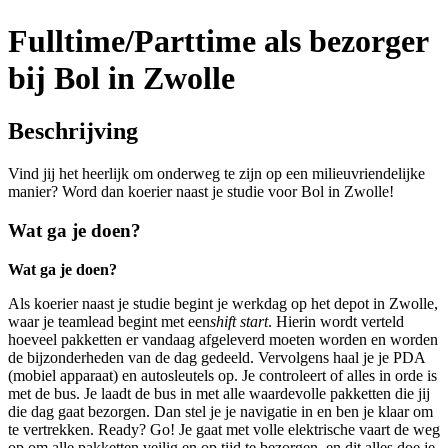
Fulltime/Parttime als bezorger
bij Bol in Zwolle
Beschrijving
Vind jij het heerlijk om onderweg te zijn op een milieuvriendelijke
manier? Word dan koerier naast je studie voor Bol in Zwolle!
Wat ga je doen?
Wat ga je doen?
Als koerier naast je studie begint je werkdag op het depot in Zwolle,
waar je teamlead begint met een
shift start
. Hierin wordt verteld
hoeveel pakketten er vandaag afgeleverd moeten worden en worden
de bijzonderheden van de dag gedeeld. Vervolgens haal je je PDA
(mobiel apparaat) en autosleutels op. Je controleert of alles in orde is
met de bus. Je laadt de bus in met alle waardevolle pakketten die jij
die dag gaat bezorgen. Dan stel je je navigatie in en ben je klaar om
te vertrekken. Ready? Go! Je gaat met volle elektrische vaart de weg
op om alle pakketten veilig en op tijd te bezorgen, en dit alles doe je