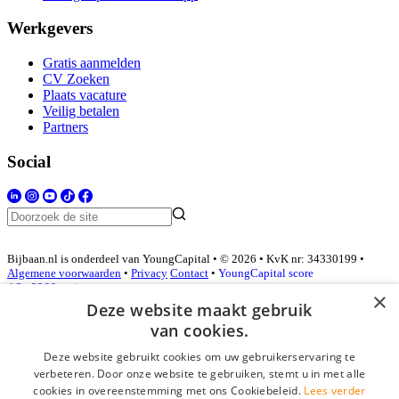
Werkgevers
Gratis aanmelden
CV Zoeken
Plaats vacature
Veilig betalen
Partners
Social
Bijbaan.nl is onderdeel van YoungCapital • © 2026 • KvK nr: 34330199 •
Algemene voorwaarden
•
Privacy
Contact
•
YoungCapital score
4.3 - 3366 reviews
×
Deze website maakt gebruik
van cookies.
Inloggen als bedrijf
Deze website gebruikt cookies om uw gebruikerservaring te
verbeteren. Door onze website te gebruiken, stemt u in met alle
E-mail
*
cookies in overeenstemming met ons Cookiebeleid.
Lees verder