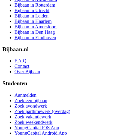
Bijbaan in Rotterdam
Bijbaan in Utrecht
Bijbaan in Leiden
Bijbaan in Haarlem
Bijbaan in Amersfoort
Bijbaan in Den Haag
Bijbaan in Eindhoven
Bijbaan.nl
F.A.Q.
Contact
Over Bijbaan
Studenten
Aanmelden
Zoek een bijbaan
Zoek avondwerk
Zoek parttimewerk (overdag)
Zoek vakantiewerk
Zoek weekendwerk
YoungCapital IOS App
YoungCapital Android App