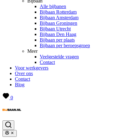
Bijbaan
Alle bijbanen
Bijbaan Rotterdam
Bijbaan Amsterdam
Bijbaan Groningen
Bijbaan Utrecht
Bijbaan Den Haag
Bijbaan per plaats
Bijbaan per beroepsgroep
Meer
Veelgestelde vragen
Contact
Voor werkgevers
Over ons
Contact
Blog
0