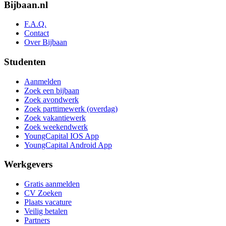
Bijbaan.nl
F.A.Q.
Contact
Over Bijbaan
Studenten
Aanmelden
Zoek een bijbaan
Zoek avondwerk
Zoek parttimewerk (overdag)
Zoek vakantiewerk
Zoek weekendwerk
YoungCapital IOS App
YoungCapital Android App
Werkgevers
Gratis aanmelden
CV Zoeken
Plaats vacature
Veilig betalen
Partners