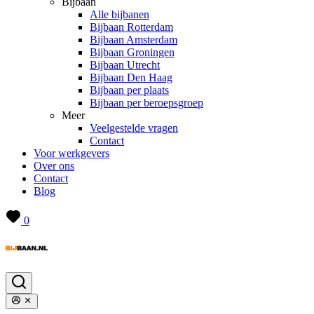
Bijbaan
Alle bijbanen
Bijbaan Rotterdam
Bijbaan Amsterdam
Bijbaan Groningen
Bijbaan Utrecht
Bijbaan Den Haag
Bijbaan per plaats
Bijbaan per beroepsgroep
Meer
Veelgestelde vragen
Contact
Voor werkgevers
Over ons
Contact
Blog
0