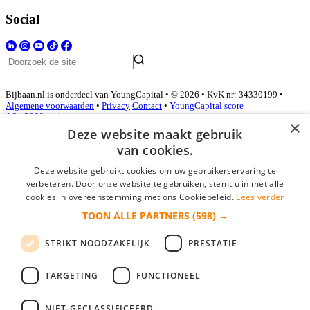
Social
Bijbaan.nl is onderdeel van YoungCapital • © 2026 • KvK nr: 34330199 •
Algemene voorwaarden
•
Privacy
Contact
•
YoungCapital score
4.3 - 3366 reviews
×
Deze website maakt gebruik
van cookies.
Inloggen als bedrijf
Deze website gebruikt cookies om uw gebruikerservaring te
verbeteren. Door onze website te gebruiken, stemt u in met alle
E-mail
*
cookies in overeenstemming met ons Cookiebeleid.
Lees verder
TOON ALLE PARTNERS
(598) →
Wachtwoord
STRIKT NOODZAKELIJK
PRESTATIE
login gegevens onthouden
Wachtwoord vergeten?
login
TARGETING
FUNCTIONEEL
Bedrijf aanmelden
NIET-GECLASSIFICEERD