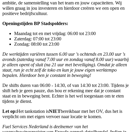
ambitie, de samenstelling van het team en jouw capaciteiten. Wij
willen graag in jou investeren en hierdoor creëren we een open en
positieve bedrijfscultuur.
Openingstijden BP Stadspolders:
Maandag tot en met vrijdag: 06:00 tot 23:00
Zaterdag: 07:00 tot 23:00
Zondag: 08:00 tot 23:00
De werktijden variëren tussen 6.00 uur 's ochtends en 23.00 uur 's
avonds (zaterdag vanaf 7.00 uur en zondag vanaf 8.00 uur) waarbij
je alleen opent of sluit (na 21 uur met beveiliging). Omdat je alleen
staat, run je echt zelf de toko en kun je jouw eigen werktempo
bepalen. Hierdoor ben je constant in beweging!
De shifts duren van 06:00 - 14:30, of van 14:30 tot 23:00. Tijdens je
shift heb je geen pauze, dus hou er rekening mee dat je constant
staat en in beweging bent. Echter is het wel toegestaan om te eten
tijdens je dienst.
Let op:
Het tankstation is
NIET
bereikbaar met het OV, dus het is
verplicht om met eigen vervoer naar locatie te komen.
Fuel Services Nederland is deelnemer van het
waarschuwingsregister van Fraude aanpak detailhandel. Indien je