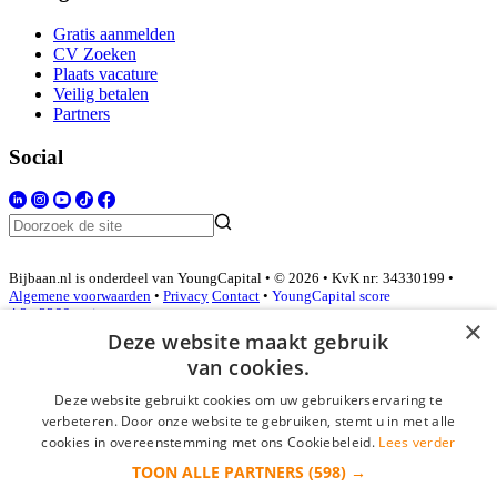
Gratis aanmelden
CV Zoeken
Plaats vacature
Veilig betalen
Partners
Social
Bijbaan.nl is onderdeel van YoungCapital • © 2026 • KvK nr: 34330199 •
Algemene voorwaarden
•
Privacy
Contact
•
YoungCapital score
4.3 - 3366 reviews
×
Deze website maakt gebruik
van cookies.
Inloggen als bedrijf
Deze website gebruikt cookies om uw gebruikerservaring te
verbeteren. Door onze website te gebruiken, stemt u in met alle
E-mail
*
cookies in overeenstemming met ons Cookiebeleid.
Lees verder
TOON ALLE PARTNERS
(598) →
Wachtwoord