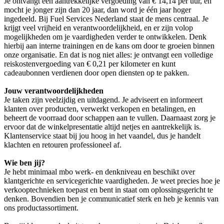
Je ontvangt een aantrekkelijke vergoeding van € 14,14 per uur, en
mocht je jonger zijn dan 20 jaar, dan word je één jaar hoger
ingedeeld. Bij Fuel Services Nederland staat de mens centraal. Je
krijgt veel vrijheid en verantwoordelijkheid, en er zijn volop
mogelijkheden om je vaardigheden verder te ontwikkelen. Denk
hierbij aan interne trainingen en de kans om door te groeien binnen
onze organisatie. En dat is nog niet alles: je ontvangt een volledige
reiskostenvergoeding van € 0,21 per kilometer en kunt
cadeaubonnen verdienen door open diensten op te pakken.
Jouw verantwoordelijkheden
Je taken zijn veelzijdig en uitdagend. Je adviseert en informeert
klanten over producten, verwerkt verkopen en betalingen, en
beheert de voorraad door schappen aan te vullen. Daarnaast zorg je
ervoor dat de winkelpresentatie altijd netjes en aantrekkelijk is.
Klantenservice staat bij jou hoog in het vaandel, dus je handelt
klachten en retouren professioneel af.
Wie ben jij?
Je hebt minimaal mbo werk- en denkniveau en beschikt over
klantgerichte en servicegerichte vaardigheden. Je weet precies hoe je
verkooptechnieken toepast en bent in staat om oplossingsgericht te
denken. Bovendien ben je communicatief sterk en heb je kennis van
ons productassortiment.