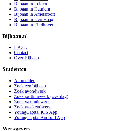
Bijbaan in Leiden
Bijbaan in Haarlem
Bijbaan in Amersfoort
Bijbaan in Den Haag
Bijbaan in Eindhoven
Bijbaan.nl
F.A.Q.
Contact
Over Bijbaan
Studenten
Aanmelden
Zoek een bijbaan
Zoek avondwerk
Zoek parttimewerk (overdag)
Zoek vakantiewerk
Zoek weekendwerk
YoungCapital IOS App
YoungCapital Android App
Werkgevers