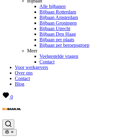
Bijbaan
Alle bijbanen
Bijbaan Rotterdam
Bijbaan Amsterdam
Bijbaan Groningen
Bijbaan Utrecht
Bijbaan Den Haag
Bijbaan per plaats
Bijbaan per beroepsgroep
Meer
Veelgestelde vragen
Contact
Voor werkgevers
Over ons
Contact
Blog
0