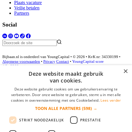
Plaats vacature
Veilig betalen
Partners
Social
Bijbaan.nl is onderdeel van YoungCapital • © 2026 • KvK nr: 34330199 •
Algemene voorwaarden
•
Privacy
Contact
•
YoungCapital score
4.3 - 3366 reviews
×
Deze website maakt gebruik
van cookies.
Inloggen als bedrijf
Deze website gebruikt cookies om uw gebruikerservaring te
verbeteren. Door onze website te gebruiken, stemt u in met alle
E-mail
*
cookies in overeenstemming met ons Cookiebeleid.
Lees verder
TOON ALLE PARTNERS
(598) →
Wachtwoord
STRIKT NOODZAKELIJK
PRESTATIE
login gegevens onthouden
Wachtwoord vergeten?