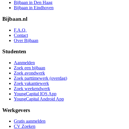
Bijbaan in Den Haag
Bijbaan in Eindhoven
Bijbaan.nl
F.A.Q.
Contact
Over Bijbaan
Studenten
Aanmelden
Zoek een bijbaan
Zoek avondwerk
Zoek parttimewerk (overdag)
Zoek vakantiewerk
Zoek weekendwerk
YoungCapital IOS App
YoungCapital Android App
Werkgevers
Gratis aanmelden
CV Zoeken