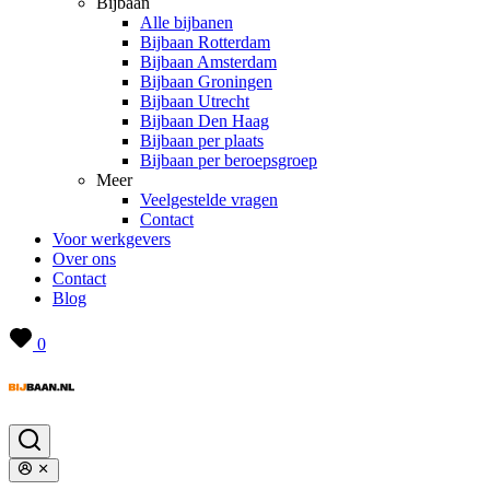
Bijbaan
Alle bijbanen
Bijbaan Rotterdam
Bijbaan Amsterdam
Bijbaan Groningen
Bijbaan Utrecht
Bijbaan Den Haag
Bijbaan per plaats
Bijbaan per beroepsgroep
Meer
Veelgestelde vragen
Contact
Voor werkgevers
Over ons
Contact
Blog
0