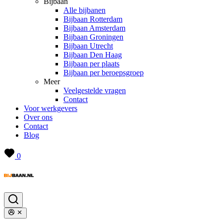
Bijbaan
Alle bijbanen
Bijbaan Rotterdam
Bijbaan Amsterdam
Bijbaan Groningen
Bijbaan Utrecht
Bijbaan Den Haag
Bijbaan per plaats
Bijbaan per beroepsgroep
Meer
Veelgestelde vragen
Contact
Voor werkgevers
Over ons
Contact
Blog
0