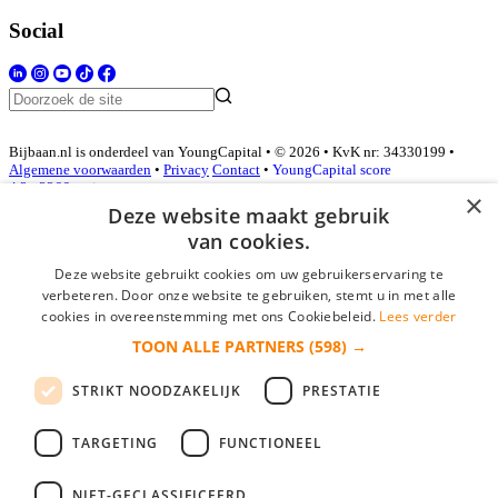
Social
Bijbaan.nl is onderdeel van YoungCapital • © 2026 • KvK nr: 34330199 •
Algemene voorwaarden
•
Privacy
Contact
•
YoungCapital score
4.3 - 3366 reviews
×
Deze website maakt gebruik
van cookies.
Inloggen als bedrijf
Deze website gebruikt cookies om uw gebruikerservaring te
verbeteren. Door onze website te gebruiken, stemt u in met alle
E-mail
*
cookies in overeenstemming met ons Cookiebeleid.
Lees verder
TOON ALLE PARTNERS
(598) →
Wachtwoord
STRIKT NOODZAKELIJK
PRESTATIE
login gegevens onthouden
Wachtwoord vergeten?
login
TARGETING
FUNCTIONEEL
Bedrijf aanmelden
NIET-GECLASSIFICEERD