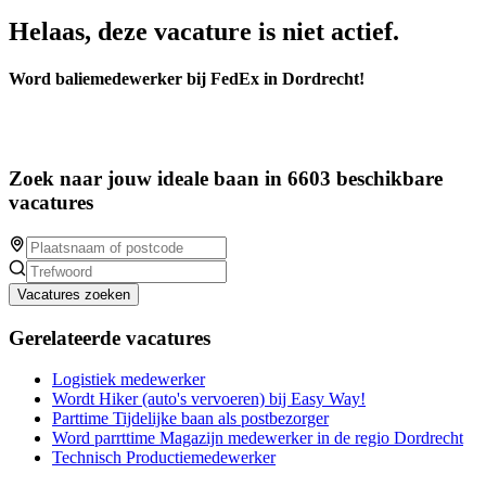
Helaas, deze vacature is niet actief.
Word baliemedewerker bij FedEx in Dordrecht!
Zoek naar jouw ideale baan in 6603 beschikbare
vacatures
Vacatures zoeken
Gerelateerde vacatures
Logistiek medewerker
Wordt Hiker (auto's vervoeren) bij Easy Way!
Parttime Tijdelijke baan als postbezorger
Word parrttime Magazijn medewerker in de regio Dordrecht
Technisch Productiemedewerker