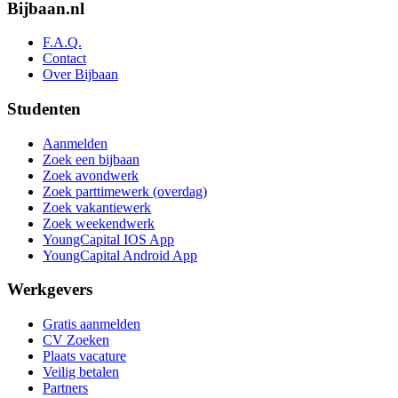
Bijbaan.nl
F.A.Q.
Contact
Over Bijbaan
Studenten
Aanmelden
Zoek een bijbaan
Zoek avondwerk
Zoek parttimewerk (overdag)
Zoek vakantiewerk
Zoek weekendwerk
YoungCapital IOS App
YoungCapital Android App
Werkgevers
Gratis aanmelden
CV Zoeken
Plaats vacature
Veilig betalen
Partners