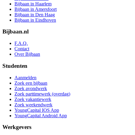
Bijbaan in Haarlem
Bijbaan in Amersfoort
Bijbaan in Den Haag
Bijbaan in Eindhoven
Bijbaan.nl
F.A.Q.
Contact
Over Bijbaan
Studenten
Aanmelden
Zoek een bijbaan
Zoek avondwerk
Zoek parttimewerk (overdag)
Zoek vakantiewerk
Zoek weekendwerk
YoungCapital IOS App
YoungCapital Android App
Werkgevers