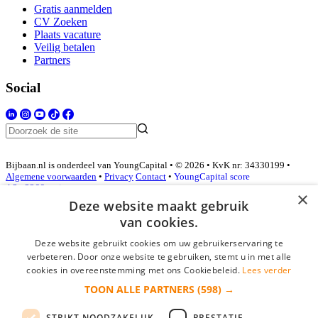
Gratis aanmelden
CV Zoeken
Plaats vacature
Veilig betalen
Partners
Social
Bijbaan.nl is onderdeel van YoungCapital • © 2026 • KvK nr: 34330199 •
Algemene voorwaarden
•
Privacy
Contact
•
YoungCapital score
4.3 - 3366 reviews
×
Deze website maakt gebruik
van cookies.
Inloggen als bedrijf
Deze website gebruikt cookies om uw gebruikerservaring te
verbeteren. Door onze website te gebruiken, stemt u in met alle
E-mail
*
cookies in overeenstemming met ons Cookiebeleid.
Lees verder
TOON ALLE PARTNERS
(598) →
Wachtwoord
STRIKT NOODZAKELIJK
PRESTATIE