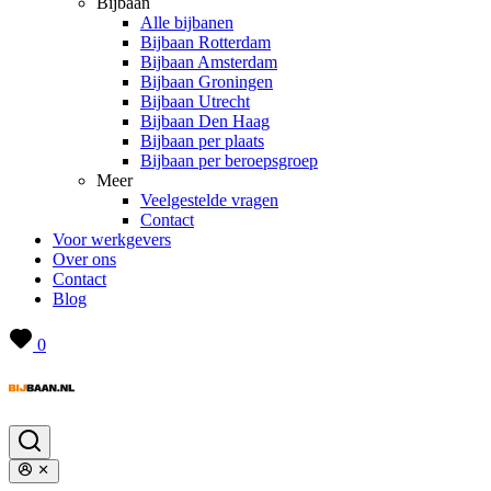
Bijbaan
Alle bijbanen
Bijbaan Rotterdam
Bijbaan Amsterdam
Bijbaan Groningen
Bijbaan Utrecht
Bijbaan Den Haag
Bijbaan per plaats
Bijbaan per beroepsgroep
Meer
Veelgestelde vragen
Contact
Voor werkgevers
Over ons
Contact
Blog
0