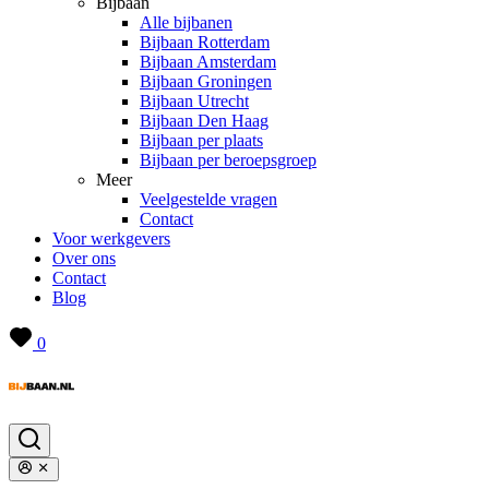
Bijbaan
Alle bijbanen
Bijbaan Rotterdam
Bijbaan Amsterdam
Bijbaan Groningen
Bijbaan Utrecht
Bijbaan Den Haag
Bijbaan per plaats
Bijbaan per beroepsgroep
Meer
Veelgestelde vragen
Contact
Voor werkgevers
Over ons
Contact
Blog
0