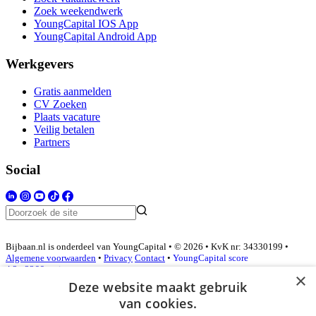
Zoek weekendwerk
YoungCapital IOS App
YoungCapital Android App
Werkgevers
Gratis aanmelden
CV Zoeken
Plaats vacature
Veilig betalen
Partners
Social
Bijbaan.nl is onderdeel van YoungCapital • © 2026 • KvK nr: 34330199 •
Algemene voorwaarden
•
Privacy
Contact
•
YoungCapital score
4.3 - 3366 reviews
×
Deze website maakt gebruik
van cookies.