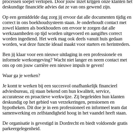
processen soepel verlopen. Door jouw inzet krijgen onze klanten het
deskundige financiële advies dat ze van ons gewend zijn.
Op een gemiddelde dag zorg jij ervoor dat alle documenten tijdig en
correct in ons boekhoudsysteem staan. Je onderhoudt contact met
zowel klanten als boekhouders om ervoor te zorgen dat alle
werkzaamheden op tijd worden uitgevoerd en aangiftes correct
worden ingediend. Het werk mag ook deels vanuit huis gedaan
worden, wat deze functie ideaal maakt voor starters en herintreders.
Ben jij klaar voor een nieuwe uitdaging in een professionele en
informele werkomgeving? Wacht niet langer en neem contact met
ons op om jouw carrière een nieuwe impuls te geven!
Waar ga je werken?
Je komt te werken bij een succesvol onafhankelijk financieel
adviesbureau, zij staan bekend om hun kwaliteit, service,
accuratesse en proactieve werkwijze. Zij begeleiden hun klanten
deskundig op het gebied van verzekeringen, pensioenen en
hypotheken. Dit doe je in een professioneel en informeel team dat
samenwerking en zelfstandigheid hoog in het vaandel heeft staan.
De organisatie is gevestigd in Dordrecht en biedt voldoende gratis
parkeergelegenheid.