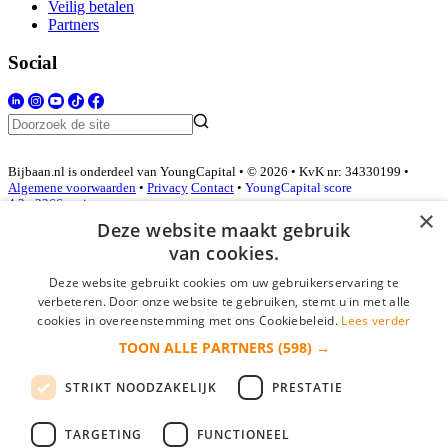
Veilig betalen
Partners
Social
Bijbaan.nl is onderdeel van YoungCapital • © 2026 • KvK nr: 34330199 •
Algemene voorwaarden
•
Privacy
Contact
•
YoungCapital score
4.3 - 3366 reviews
×
Deze website maakt gebruik
van cookies.
Inloggen als bedrijf
Deze website gebruikt cookies om uw gebruikerservaring te
verbeteren. Door onze website te gebruiken, stemt u in met alle
E-mail
*
cookies in overeenstemming met ons Cookiebeleid.
Lees verder
TOON ALLE PARTNERS
(598) →
Wachtwoord
STRIKT NOODZAKELIJK
PRESTATIE
login gegevens onthouden
Wachtwoord vergeten?
login
TARGETING
FUNCTIONEEL