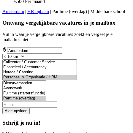
€500 Per maand
Amsterdam
|
HR bijbaan
| Parttime (overdag) | Middelbare school
Ontvang vergelijkbare vacatures in je mailbox
Vul in waar je vergelijkbare vacatures zoekt en vergeet je e-
mailadres niet!
If
you
are
a
human,
ignore
this
field
Alert opslaan
Schrijf je nu in!