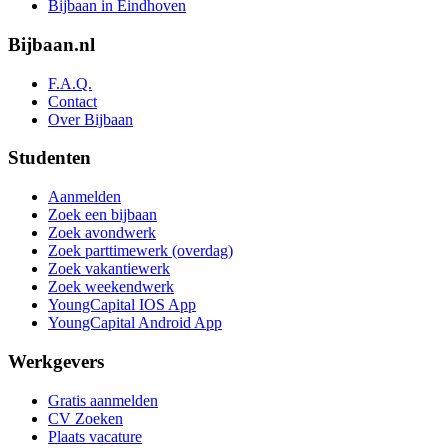
Bijbaan in Eindhoven
Bijbaan.nl
F.A.Q.
Contact
Over Bijbaan
Studenten
Aanmelden
Zoek een bijbaan
Zoek avondwerk
Zoek parttimewerk (overdag)
Zoek vakantiewerk
Zoek weekendwerk
YoungCapital IOS App
YoungCapital Android App
Werkgevers
Gratis aanmelden
CV Zoeken
Plaats vacature