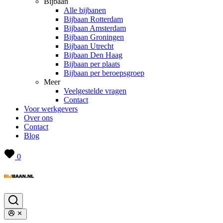
Bijbaan
Alle bijbanen
Bijbaan Rotterdam
Bijbaan Amsterdam
Bijbaan Groningen
Bijbaan Utrecht
Bijbaan Den Haag
Bijbaan per plaats
Bijbaan per beroepsgroep
Meer
Veelgestelde vragen
Contact
Voor werkgevers
Over ons
Contact
Blog
0