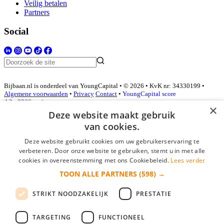
Veilig betalen
Partners
Social
Bijbaan.nl is onderdeel van YoungCapital • © 2026 • KvK nr: 34330199 •
Algemene voorwaarden
•
Privacy
Contact
•
YoungCapital score
4.3 - 3366 reviews
×
Deze website maakt gebruik
van cookies.
Inloggen als bedrijf
Deze website gebruikt cookies om uw gebruikerservaring te
verbeteren. Door onze website te gebruiken, stemt u in met alle
E-mail
*
cookies in overeenstemming met ons Cookiebeleid.
Lees verder
TOON ALLE PARTNERS
(598) →
Wachtwoord
STRIKT NOODZAKELIJK
PRESTATIE
login gegevens onthouden
Wachtwoord vergeten?
login
TARGETING
FUNCTIONEEL