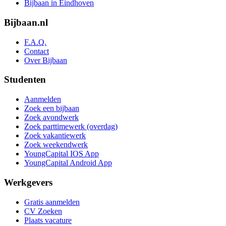
Bijbaan in Eindhoven
Bijbaan.nl
F.A.Q.
Contact
Over Bijbaan
Studenten
Aanmelden
Zoek een bijbaan
Zoek avondwerk
Zoek parttimewerk (overdag)
Zoek vakantiewerk
Zoek weekendwerk
YoungCapital IOS App
YoungCapital Android App
Werkgevers
Gratis aanmelden
CV Zoeken
Plaats vacature