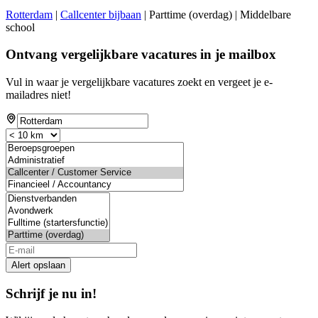
Rotterdam
|
Callcenter bijbaan
| Parttime (overdag) | Middelbare
school
Ontvang vergelijkbare vacatures in je mailbox
Vul in waar je vergelijkbare vacatures zoekt en vergeet je e-
mailadres niet!
If
you
are
a
human,
ignore
this
field
Alert opslaan
Schrijf je nu in!