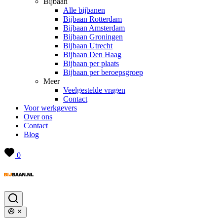
Bijbaan
Alle bijbanen
Bijbaan Rotterdam
Bijbaan Amsterdam
Bijbaan Groningen
Bijbaan Utrecht
Bijbaan Den Haag
Bijbaan per plaats
Bijbaan per beroepsgroep
Meer
Veelgestelde vragen
Contact
Voor werkgevers
Over ons
Contact
Blog
0