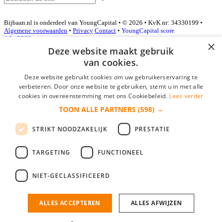
Bijbaan.nl is onderdeel van YoungCapital • © 2026 • KvK nr: 34330199 •
Algemene voorwaarden
•
Privacy
Contact
•
YoungCapital score
4.3 - 3366 reviews
×
Deze website maakt gebruik
van cookies.
Inloggen als bedrijf
Deze website gebruikt cookies om uw gebruikerservaring te
verbeteren. Door onze website te gebruiken, stemt u in met alle
E-mail
*
cookies in overeenstemming met ons Cookiebeleid.
Lees verder
TOON ALLE PARTNERS
(598) →
Wachtwoord
STRIKT NOODZAKELIJK
PRESTATIE
login gegevens onthouden
Wachtwoord vergeten?
login
TARGETING
FUNCTIONEEL
Bedrijf aanmelden
NIET-GECLASSIFICEERD
Na het aanmelden kun je meteen je vacature plaatsen en heb je je
nieuwe collega/werknemer zo gevonden!
ALLES ACCEPTEREN
ALLES AFWIJZEN
Heb je nog geen gratis bedrijfsprofiel?