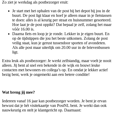
Zo ziet je werkdag als postbezorger eruit:
Je start met het ophalen van de post bij het depot bij jou in de
buurt. De post ligt klaar en hoef je alleen maar in je fietstassen
te doen: alles is al keurig per straat en huisnummer gesorteerd.
Hoe laat je de post oppikt? Dat bepaal je zelf, zolang het maar
vóór 16.00 is.
Daarna fiets en loop je je ronde. Lekker in je eigen buurt. En
op de tijdstippen die jou het beste uitkomen. Zolang de post
veilig staat, kun je gerust tussendoor sporten of avondeten.
Als alle post maar uiterlijk om 20.00 uur in de brievenbussen
ligt.
Extra leuk als postbezorger: Je werkt zelfstandig, maar voelt je nooit
alleen. Jij bent al snel een bekende in de wijk en bouwt leuke
contacten met bewoners en collega’s op. En omdat je lekker actief
bezig bent, werk je ongemerkt aan een betere conditie!
Wat breng jij mee?
Iedereen vanaf 16 jaar kan postbezorger worden. Je bent je ervan
bewust dat je hét visitekaartje van PostNL bent. Je werkt dan ook
nauwkeurig en stelt je klantgericht op. Daarnaast: