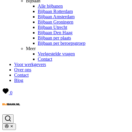
Bijbaan
Alle bijbanen
Bijbaan Rotterdam
Bijbaan Amsterdam
Bijbaan Groningen
Bijbaan Utrecht
Bijbaan Den Haag
Bijbaan per plaats
Bijbaan per beroepsgroep
Meer
Veelgestelde vragen
Contact
Voor werkgevers
Over ons
Contact
Blog
0