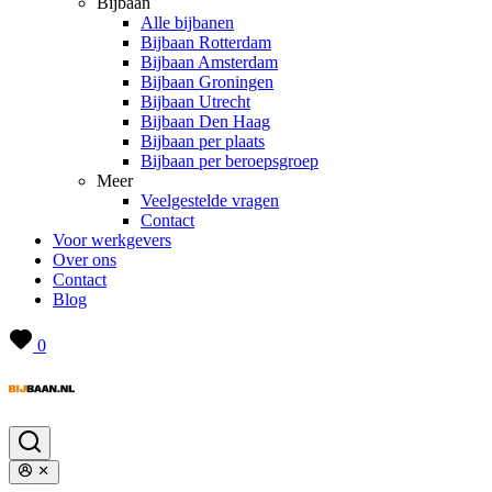
Bijbaan
Alle bijbanen
Bijbaan Rotterdam
Bijbaan Amsterdam
Bijbaan Groningen
Bijbaan Utrecht
Bijbaan Den Haag
Bijbaan per plaats
Bijbaan per beroepsgroep
Meer
Veelgestelde vragen
Contact
Voor werkgevers
Over ons
Contact
Blog
0