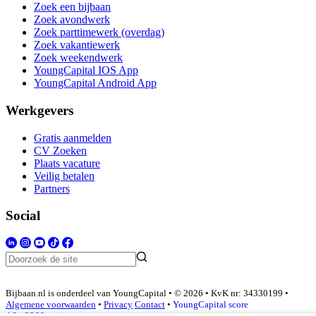
Zoek een bijbaan
Zoek avondwerk
Zoek parttimewerk (overdag)
Zoek vakantiewerk
Zoek weekendwerk
YoungCapital IOS App
YoungCapital Android App
Werkgevers
Gratis aanmelden
CV Zoeken
Plaats vacature
Veilig betalen
Partners
Social
Bijbaan.nl is onderdeel van YoungCapital • © 2026 • KvK nr: 34330199 •
Algemene voorwaarden
•
Privacy
Contact
•
YoungCapital score
4.3 - 3366 reviews