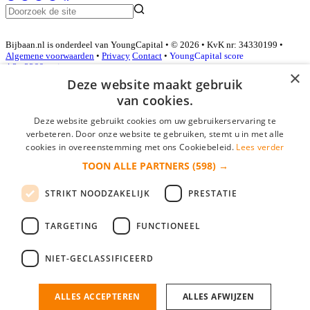
Bijbaan.nl is onderdeel van YoungCapital • © 2026 • KvK nr: 34330199 •
Algemene voorwaarden
•
Privacy
Contact
•
YoungCapital score
4.3 - 3366 reviews
×
Deze website maakt gebruik
van cookies.
Inloggen als bedrijf
Deze website gebruikt cookies om uw gebruikerservaring te
verbeteren. Door onze website te gebruiken, stemt u in met alle
E-mail
*
cookies in overeenstemming met ons Cookiebeleid.
Lees verder
TOON ALLE PARTNERS
(598) →
Wachtwoord
STRIKT NOODZAKELIJK
PRESTATIE
login gegevens onthouden
Wachtwoord vergeten?
login
TARGETING
FUNCTIONEEL
Bedrijf aanmelden
NIET-GECLASSIFICEERD
Na het aanmelden kun je meteen je vacature plaatsen en heb je je
nieuwe collega/werknemer zo gevonden!
ALLES ACCEPTEREN
ALLES AFWIJZEN