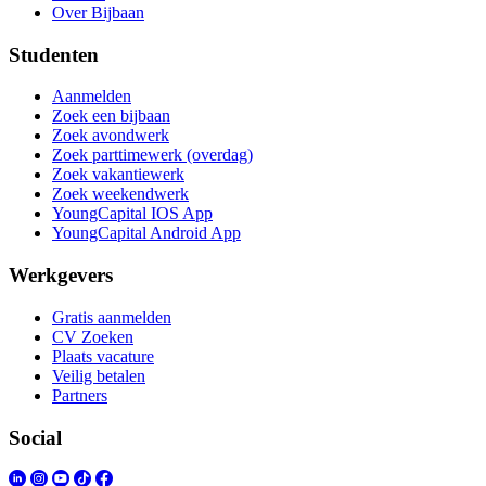
Over Bijbaan
Studenten
Aanmelden
Zoek een bijbaan
Zoek avondwerk
Zoek parttimewerk (overdag)
Zoek vakantiewerk
Zoek weekendwerk
YoungCapital IOS App
YoungCapital Android App
Werkgevers
Gratis aanmelden
CV Zoeken
Plaats vacature
Veilig betalen
Partners
Social