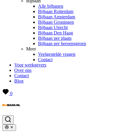
Bijbaan
Alle bijbanen
Bijbaan Rotterdam
Bijbaan Amsterdam
Bijbaan Groningen
Bijbaan Utrecht
Bijbaan Den Haag
Bijbaan per plaats
Bijbaan per beroepsgroep
Meer
Veelgestelde vragen
Contact
Voor werkgevers
Over ons
Contact
Blog
0