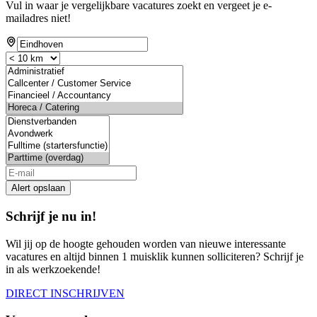
Vul in waar je vergelijkbare vacatures zoekt en vergeet je e-
mailadres niet!
If
you
are
a
human,
ignore
this
field
Alert opslaan
Schrijf je nu in!
Wil jij op de hoogte gehouden worden van nieuwe interessante
vacatures en altijd binnen 1 muisklik kunnen solliciteren? Schrijf je
in als werkzoekende!
DIRECT INSCHRIJVEN