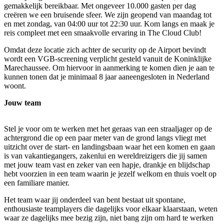
gemakkelijk bereikbaar. Met ongeveer 10.000 gasten per dag
creëren we een bruisende sfeer. We zijn geopend van maandag tot
en met zondag, van 04:00 uur tot 22:30 uur. Kom langs en maak je
reis compleet met een smaakvolle ervaring in The Cloud Club!
Omdat deze locatie zich achter de security op de Airport bevindt
wordt een VGB-screening verplicht gesteld vanuit de Koninklijke
Marechaussee. Om hiervoor in aanmerking te komen dien je aan te
kunnen tonen dat je minimaal 8 jaar aaneengesloten in Nederland
woont.
Jouw team
Stel je voor om te werken met het geraas van een straaljager op de
achtergrond die op een paar meter van de grond langs vliegt met
uitzicht over de start- en landingsbaan waar het een komen en gaan
is van vakantiegangers, zakenlui en wereldreizigers die jij samen
met jouw team vast en zeker van een hapje, drankje en blijdschap
hebt voorzien in een team waarin je jezelf welkom en thuis voelt op
een familiare manier.
Het team waar jij onderdeel van bent bestaat uit spontane,
enthousiaste teamplayers die dagelijks voor elkaar klaarstaan, weten
waar ze dagelijks mee bezig zijn, niet bang zijn om hard te werken