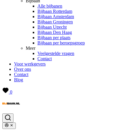
Bijbaan
Alle bijbanen
Bijbaan Rotterdam
Bijbaan Amsterdam
Bijbaan Groningen
Bijbaan Utrecht
Bijbaan Den Haag
Bijbaan per plaats
Bijbaan per beroepsgroep
Meer
Veelgestelde vragen
Contact
Voor werkgevers
Over ons
Contact
Blog
0