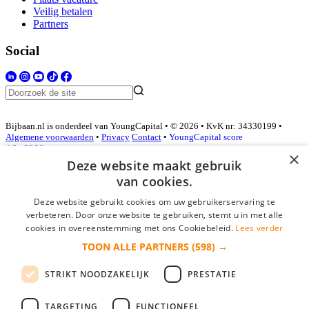
Veilig betalen
Partners
Social
Bijbaan.nl is onderdeel van YoungCapital • © 2026 • KvK nr: 34330199 •
Algemene voorwaarden
•
Privacy
Contact
•
YoungCapital score
4.3 - 3366 reviews
×
Deze website maakt gebruik
van cookies.
Inloggen als bedrijf
Deze website gebruikt cookies om uw gebruikerservaring te
verbeteren. Door onze website te gebruiken, stemt u in met alle
E-mail
*
cookies in overeenstemming met ons Cookiebeleid.
Lees verder
TOON ALLE PARTNERS
(598) →
Wachtwoord
STRIKT NOODZAKELIJK
PRESTATIE
login gegevens onthouden
Wachtwoord vergeten?
login
TARGETING
FUNCTIONEEL