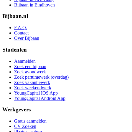
Bijbaan in Eindhoven
Bijbaan.nl
F.A.Q.
Contact
Over Bijbaan
Studenten
Aanmelden
Zoek een bijbaan
Zoek avondwerk
Zoek parttimewerk (overdag)
Zoek vakantiewerk
Zoek weekendwerk
YoungCapital IOS App
YoungCapital Android App
Werkgevers
Gratis aanmelden
CV Zoeken
Plaats vacature