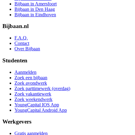
Bijbaan in Amersfoort
Bijbaan in Den Haag
Bijbaan in Eindhoven
Bijbaan.nl
F.A.Q.
Contact
Over Bijbaan
Studenten
Aanmelden
Zoek een bijbaan
Zoek avondwerk
Zoek parttimewerk (overdag)
Zoek vakantiewerk
Zoek weekendwerk
YoungCapital IOS App
YoungCapital Android App
Werkgevers
Gratis aanmelden