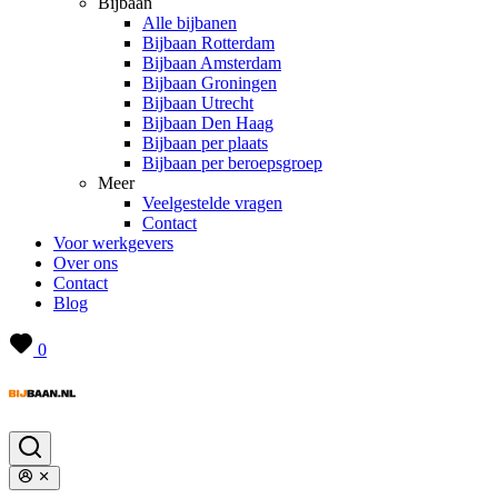
Bijbaan
Alle bijbanen
Bijbaan Rotterdam
Bijbaan Amsterdam
Bijbaan Groningen
Bijbaan Utrecht
Bijbaan Den Haag
Bijbaan per plaats
Bijbaan per beroepsgroep
Meer
Veelgestelde vragen
Contact
Voor werkgevers
Over ons
Contact
Blog
0