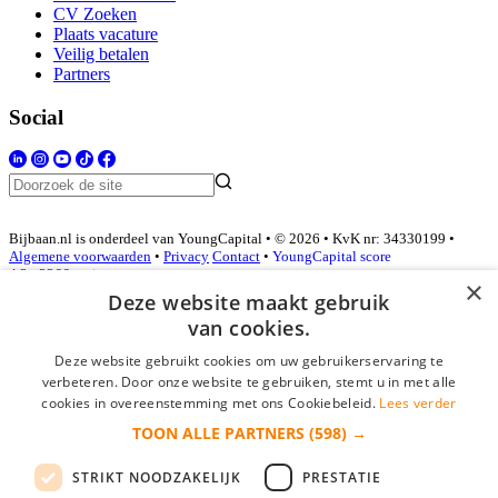
CV Zoeken
Plaats vacature
Veilig betalen
Partners
Social
Bijbaan.nl is onderdeel van YoungCapital • © 2026 • KvK nr: 34330199 •
Algemene voorwaarden
•
Privacy
Contact
•
YoungCapital score
4.3 - 3366 reviews
×
Deze website maakt gebruik
van cookies.
Inloggen als bedrijf
Deze website gebruikt cookies om uw gebruikerservaring te
verbeteren. Door onze website te gebruiken, stemt u in met alle
E-mail
*
cookies in overeenstemming met ons Cookiebeleid.
Lees verder
TOON ALLE PARTNERS
(598) →
Wachtwoord
STRIKT NOODZAKELIJK
PRESTATIE
login gegevens onthouden