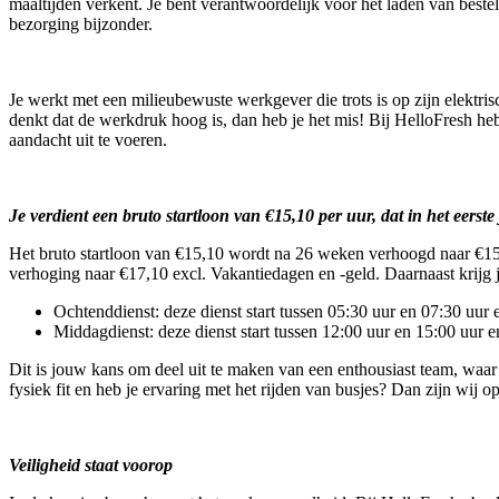
maaltijden verkent. Je bent verantwoordelijk voor het laden van beste
bezorging bijzonder.
Je werkt met een milieubewuste werkgever die trots is op zijn elektri
denkt dat de werkdruk hoog is, dan heb je het mis! Bij HelloFresh he
aandacht uit te voeren.
Je verdient een bruto startloon van €15,10 per uur, dat in het eerste 
Het bruto startloon van €15,10 wordt na 26 weken verhoogd naar €15,60 
verhoging naar €17,10 excl. Vakantiedagen en -geld. Daarnaast krijg
Ochtenddienst: deze dienst start tussen 05:30 uur en 07:30 uur 
Middagdienst: deze dienst start tussen 12:00 uur en 15:00 uur e
Dit is jouw kans om deel uit te maken van een enthousiast team, waar 
fysiek fit en heb je ervaring met het rijden van busjes? Dan zijn wij
Veiligheid staat voorop