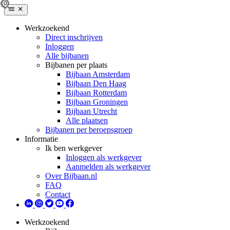
Werkzoekend
Direct inschrijven
Inloggen
Alle bijbanen
Bijbanen per plaats
Bijbaan Amsterdam
Bijbaan Den Haag
Bijbaan Rotterdam
Bijbaan Groningen
Bijbaan Utrecht
Alle plaatsen
Bijbanen per beroepsgroep
Informatie
Ik ben werkgever
Inloggen als werkgever
Aanmelden als werkgever
Over Bijbaan.nl
FAQ
Contact
Werkzoekend