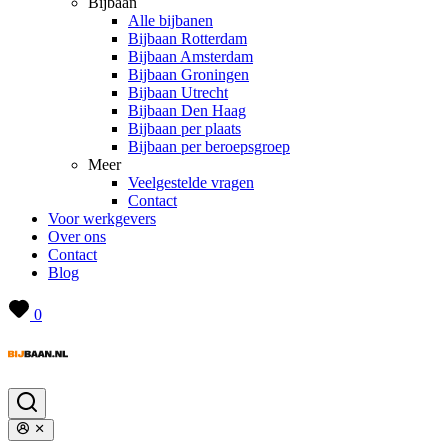
Bijbaan
Alle bijbanen
Bijbaan Rotterdam
Bijbaan Amsterdam
Bijbaan Groningen
Bijbaan Utrecht
Bijbaan Den Haag
Bijbaan per plaats
Bijbaan per beroepsgroep
Meer
Veelgestelde vragen
Contact
Voor werkgevers
Over ons
Contact
Blog
0