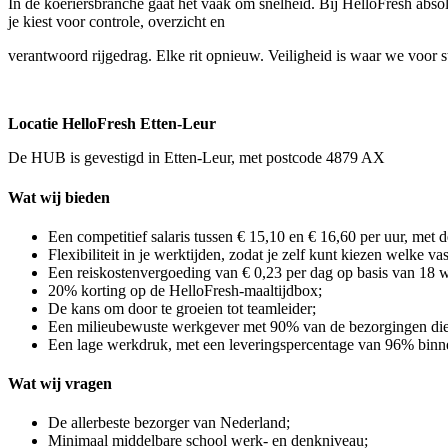
In de koeriersbranche gaat het vaak om snelheid. Bij HelloFresh absol
je kiest voor controle, overzicht en
verantwoord rijgedrag. Elke rit opnieuw. Veiligheid is waar we voor s
Locatie HelloFresh Etten-Leur
De HUB is gevestigd in Etten-Leur, met postcode 4879 AX
Wat wij bieden
Een competitief salaris tussen € 15,10 en € 16,60 per uur, met
Flexibiliteit in je werktijden, zodat je zelf kunt kiezen welke va
Een reiskostenvergoeding van € 0,23 per dag op basis van 18
20% korting op de HelloFresh-maaltijdbox;
De kans om door te groeien tot teamleider;
Een milieubewuste werkgever met 90% van de bezorgingen die m
Een lage werkdruk, met een leveringspercentage van 96% binnen
Wat wij vragen
De allerbeste bezorger van Nederland;
Minimaal middelbare school werk- en denkniveau;