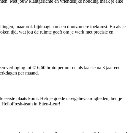
anten. Met jouw klantgerichte en vriendelijke houding maak je elke
tellingen, maar ook bijdraagt aan een duurzamere toekomst. En als je
ken tijd, wat jou de ruimte geeft om je werk met precisie en
n verhoging tot €16,60 bruto per uur en als laatste na 3 jaar een
 werkdagen per maand.
 de eerste plaats komt. Heb je goede navigatievaardigheden, ben je
et HelloFresh-team in Etten-Leur!