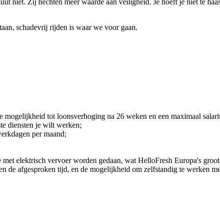
uut niet. Zij hechten meer waarde aan veiligheid. Je hoeft je niet te ha
taan, schadevrij rijden is waar we voor gaan.
 de mogelijkheid tot loonsverhoging na 26 weken en een maximaal salaris
ste diensten je wilt werken;
 werkdagen per maand;
et elektrisch vervoer worden gedaan, wat HelloFresh Europa's groots
 de afgesproken tijd, en de mogelijkheid om zelfstandig te werken met