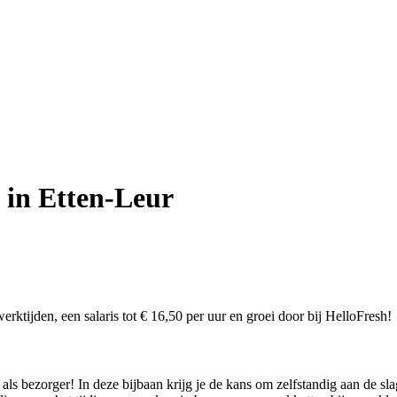
 in Etten-Leur
erktijden, een salaris tot € 16,50 per uur en groei door bij HelloFresh!
s bezorger! In deze bijbaan krijg je de kans om zelfstandig aan de sla