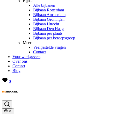
Bijbaan
Alle bijbanen
Bijbaan Rotterdam
Bijbaan Amsterdam
Bijbaan Groningen
Bijbaan Utrecht
Bijbaan Den Haag
Bijbaan per plaats
Bijbaan per beroepsgroep
Meer
Veelgestelde vragen
Contact
Voor werkgevers
Over ons
Contact
Blog
0