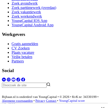
Zoek avondwerk
Zoek parttimewerk (overdag)
Zoek vakantiewerk
Zoek weekendwerk
YoungCapital IOS App
YoungCapital Android App
Werkgevers
Gratis aanmelden
CV Zoeken
Plaats vacature
Veilig betalen
Partners
Social
Bijbaan.nl is onderdeel van YoungCapital • © 2026 • KvK nr: 34330199 •
Algemene voorwaarden
•
Privacy
Contact
•
YoungCapital score
4.3 - 3366 reviews