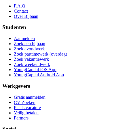
F.A.Q.
Contact
Over Bijbaan
Studenten
Aanmelden
Zoek een bijbaan
Zoek avondwerk
Zoek parttimewerk (overdag)
Zoek vakantiewerk
Zoek weekendwerk
YoungCapital IOS App
YoungCapital Android App
Werkgevers
Gratis aanmelden
CV Zoeken
Plaats vacature
Veilig betalen
Partners
Social