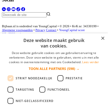
Bijbaan.nl is onderdeel van YoungCapital • © 2026 • KvK nr: 34330199 •
Algemene voorwaarden
•
Privacy
Contact
•
YoungCapital score
4.3 - 3366 reviews
×
Deze website maakt gebruik
van cookies.
Inloggen als bedrijf
Deze website gebruikt cookies om uw gebruikerservaring te
verbeteren. Door onze website te gebruiken, stemt u in met alle
E-mail
*
cookies in overeenstemming met ons Cookiebeleid.
Lees verder
TOON ALLE PARTNERS
(598) →
Wachtwoord
STRIKT NOODZAKELIJK
PRESTATIE
login gegevens onthouden
Wachtwoord vergeten?
login
TARGETING
FUNCTIONEEL
Bedrijf aanmelden
NIET-GECLASSIFICEERD
Na het aanmelden kun je meteen je vacature plaatsen en heb je je