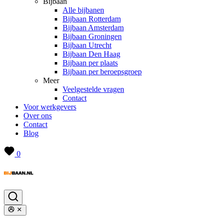
Bijbaan
Alle bijbanen
Bijbaan Rotterdam
Bijbaan Amsterdam
Bijbaan Groningen
Bijbaan Utrecht
Bijbaan Den Haag
Bijbaan per plaats
Bijbaan per beroepsgroep
Meer
Veelgestelde vragen
Contact
Voor werkgevers
Over ons
Contact
Blog
0