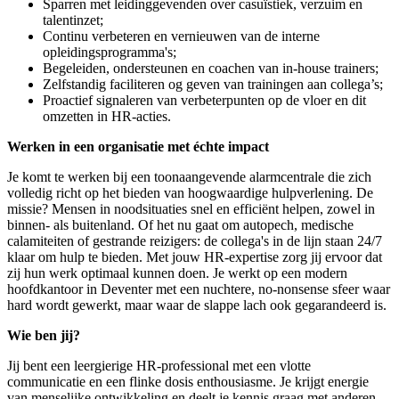
Sparren met leidinggevenden over casuïstiek, verzuim en
talentinzet;
Continu verbeteren en vernieuwen van de interne
opleidingsprogramma's;
Begeleiden, ondersteunen en coachen van in-house trainers;
Zelfstandig faciliteren og geven van trainingen aan collega’s;
Proactief signaleren van verbeterpunten op de vloer en dit
omzetten in HR-acties.
Werken in een organisatie met échte impact
Je komt te werken bij een toonaangevende alarmcentrale die zich
volledig richt op het bieden van hoogwaardige hulpverlening. De
missie? Mensen in noodsituaties snel en efficiënt helpen, zowel in
binnen- als buitenland. Of het nu gaat om autopech, medische
calamiteiten of gestrande reizigers: de collega's in de lijn staan 24/7
klaar om hulp te bieden. Met jouw HR-expertise zorg jij ervoor dat
zij hun werk optimaal kunnen doen. Je werkt op een modern
hoofdkantoor in Deventer met een nuchtere, no-nonsense sfeer waar
hard wordt gewerkt, maar waar de slappe lach ook gegarandeerd is.
Wie ben jij?
Jij bent een leergierige HR-professional met een vlotte
communicatie en een flinke dosis enthousiasme. Je krijgt energie
van menselijke ontwikkeling en deelt je kennis graag met anderen.