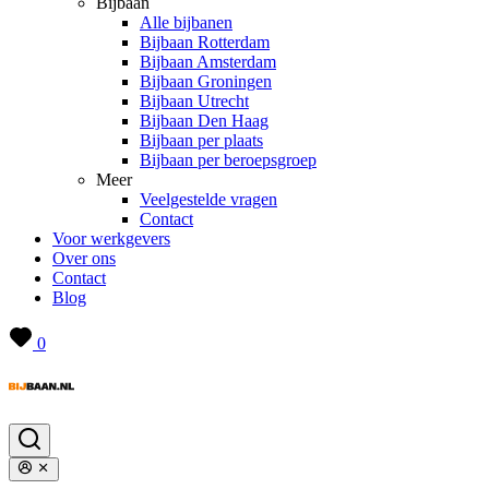
Bijbaan
Alle bijbanen
Bijbaan Rotterdam
Bijbaan Amsterdam
Bijbaan Groningen
Bijbaan Utrecht
Bijbaan Den Haag
Bijbaan per plaats
Bijbaan per beroepsgroep
Meer
Veelgestelde vragen
Contact
Voor werkgevers
Over ons
Contact
Blog
0