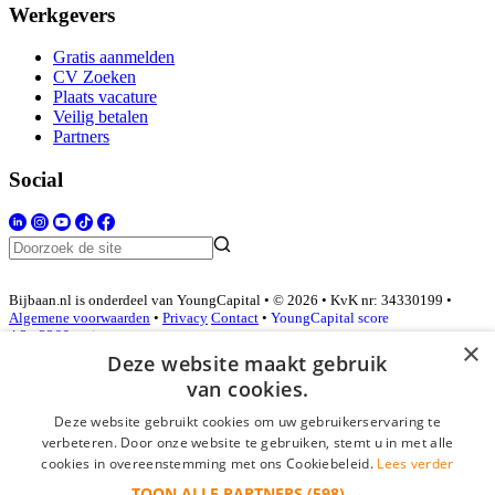
Werkgevers
Gratis aanmelden
CV Zoeken
Plaats vacature
Veilig betalen
Partners
Social
Bijbaan.nl is onderdeel van YoungCapital • © 2026 • KvK nr: 34330199 •
Algemene voorwaarden
•
Privacy
Contact
•
YoungCapital score
4.3 - 3366 reviews
×
Deze website maakt gebruik
van cookies.
Inloggen als bedrijf
Deze website gebruikt cookies om uw gebruikerservaring te
verbeteren. Door onze website te gebruiken, stemt u in met alle
E-mail
*
cookies in overeenstemming met ons Cookiebeleid.
Lees verder
TOON ALLE PARTNERS
(598) →