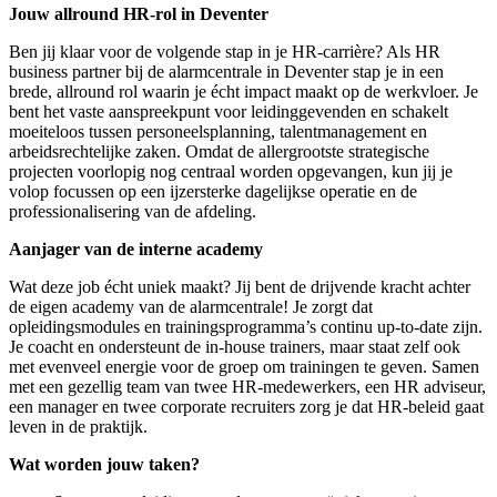
Jouw allround HR-rol in Deventer
Ben jij klaar voor de volgende stap in je HR-carrière? Als HR
business partner bij de alarmcentrale in Deventer stap je in een
brede, allround rol waarin je écht impact maakt op de werkvloer. Je
bent het vaste aanspreekpunt voor leidinggevenden en schakelt
moeiteloos tussen personeelsplanning, talentmanagement en
arbeidsrechtelijke zaken. Omdat de allergrootste strategische
projecten voorlopig nog centraal worden opgevangen, kun jij je
volop focussen op een ijzersterke dagelijkse operatie en de
professionalisering van de afdeling.
Aanjager van de interne academy
Wat deze job écht uniek maakt? Jij bent de drijvende kracht achter
de eigen academy van de alarmcentrale! Je zorgt dat
opleidingsmodules en trainingsprogramma’s continu up-to-date zijn.
Je coacht en ondersteunt de in-house trainers, maar staat zelf ook
met evenveel energie voor de groep om trainingen te geven. Samen
met een gezellig team van twee HR-medewerkers, een HR adviseur,
een manager en twee corporate recruiters zorg je dat HR-beleid gaat
leven in de praktijk.
Wat worden jouw taken?