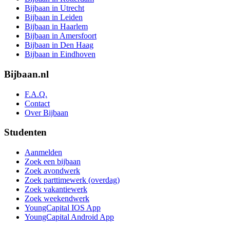
Bijbaan in Utrecht
Bijbaan in Leiden
Bijbaan in Haarlem
Bijbaan in Amersfoort
Bijbaan in Den Haag
Bijbaan in Eindhoven
Bijbaan.nl
F.A.Q.
Contact
Over Bijbaan
Studenten
Aanmelden
Zoek een bijbaan
Zoek avondwerk
Zoek parttimewerk (overdag)
Zoek vakantiewerk
Zoek weekendwerk
YoungCapital IOS App
YoungCapital Android App