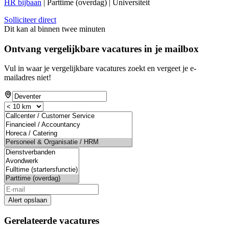
HR bijbaan
| Parttime (overdag) | Universiteit
Solliciteer direct
Dit kan al binnen twee minuten
Ontvang vergelijkbare vacatures in je mailbox
Vul in waar je vergelijkbare vacatures zoekt en vergeet je e-
mailadres niet!
If
you
are
a
human,
ignore
this
field
Alert opslaan
Gerelateerde vacatures