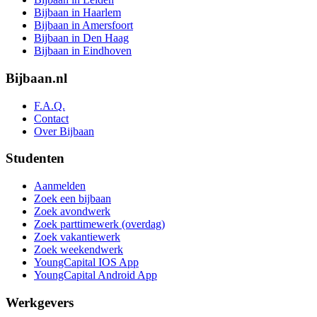
Bijbaan in Haarlem
Bijbaan in Amersfoort
Bijbaan in Den Haag
Bijbaan in Eindhoven
Bijbaan.nl
F.A.Q.
Contact
Over Bijbaan
Studenten
Aanmelden
Zoek een bijbaan
Zoek avondwerk
Zoek parttimewerk (overdag)
Zoek vakantiewerk
Zoek weekendwerk
YoungCapital IOS App
YoungCapital Android App
Werkgevers