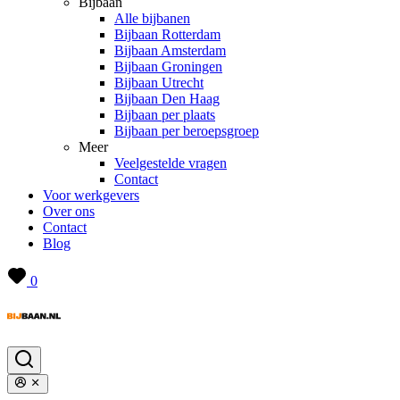
Bijbaan
Alle bijbanen
Bijbaan Rotterdam
Bijbaan Amsterdam
Bijbaan Groningen
Bijbaan Utrecht
Bijbaan Den Haag
Bijbaan per plaats
Bijbaan per beroepsgroep
Meer
Veelgestelde vragen
Contact
Voor werkgevers
Over ons
Contact
Blog
0