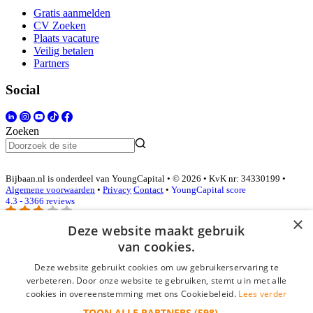
Gratis aanmelden
CV Zoeken
Plaats vacature
Veilig betalen
Partners
Social
Zoeken
Bijbaan.nl is onderdeel van YoungCapital • © 2026 • KvK nr: 34330199 •
Algemene voorwaarden
•
Privacy
Contact
•
YoungCapital score
4.3 - 3366 reviews
×
Deze website maakt gebruik
van cookies.
Inloggen als bedrijf
Deze website gebruikt cookies om uw gebruikerservaring te
E-mail
*
verbeteren. Door onze website te gebruiken, stemt u in met alle
cookies in overeenstemming met ons Cookiebeleid.
Lees verder
TOON ALLE PARTNERS
(598) →