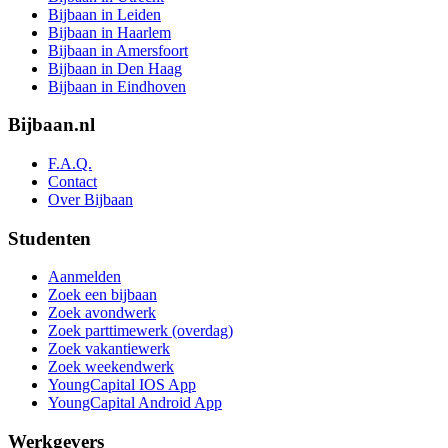
Bijbaan in Leiden
Bijbaan in Haarlem
Bijbaan in Amersfoort
Bijbaan in Den Haag
Bijbaan in Eindhoven
Bijbaan.nl
F.A.Q.
Contact
Over Bijbaan
Studenten
Aanmelden
Zoek een bijbaan
Zoek avondwerk
Zoek parttimewerk (overdag)
Zoek vakantiewerk
Zoek weekendwerk
YoungCapital IOS App
YoungCapital Android App
Werkgevers