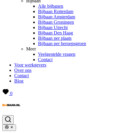
Bijbaan
Alle bijbanen
Bijbaan Rotterdam
Bijbaan Amsterdam
Bijbaan Groningen
Bijbaan Utrecht
Bijbaan Den Haag
Bijbaan per plaats
Bijbaan per beroepsgroep
Meer
Veelgestelde vragen
Contact
Voor werkgevers
Over ons
Contact
Blog
0