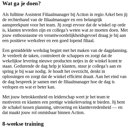
Wat ga je doen?
Als fulltime Assistent Filiaalmanager bij Action in regio Arkel ben jij
de rechterhand van de filiaalmanager en een belangrijk
aanspreekpunt voor het team. Jij zorgt ervoor dat de winkel op orde
is, klanten tevreden zijn en collega’s weten wat ze moeten doen. Met
jouw enthousiasme en verantwoordelijkheidsgevoel draag je bij aan
een positieve werksfeer en een goed lopend filiaal.
Een gemiddelde werkdag begint met het maken van de dagplanning.
Je verdeelt de taken, controleert de schappen en zorgt dat de
wekelijkse levering nieuwe producten netjes in de winkel komt te
staan. Gedurende de dag help je klanten, stuur je collega’s aan en
spring je bij waar nodig. Je houdt het overzicht, denkt in
oplossingen en zorgt dat de winkel efficiënt draait. Aan het eind van
de dag bespreek je samen met de filiaalmanager hoe de dag is
verlopen en wat er beter kan.
Met jouw betrokkenheid en leiderschap weet je het team te
motiveren en klanten een prettige winkelervaring te bieden. Jij bent
de schakel tussen planning, uitvoering en klanttevredenheid — en
dat maakt jouw rol onmisbaar binnen Action.
8-weekse training