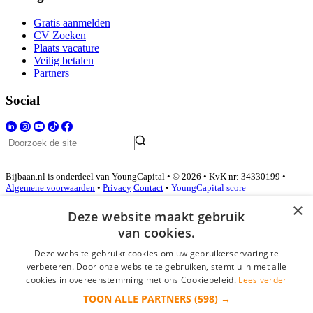
Gratis aanmelden
CV Zoeken
Plaats vacature
Veilig betalen
Partners
Social
Bijbaan.nl is onderdeel van YoungCapital • © 2026 • KvK nr: 34330199 •
Algemene voorwaarden
•
Privacy
Contact
•
YoungCapital score
4.3 - 3366 reviews
×
Deze website maakt gebruik
van cookies.
Inloggen als bedrijf
Deze website gebruikt cookies om uw gebruikerservaring te
verbeteren. Door onze website te gebruiken, stemt u in met alle
E-mail
*
cookies in overeenstemming met ons Cookiebeleid.
Lees verder
TOON ALLE PARTNERS
(598) →
Wachtwoord