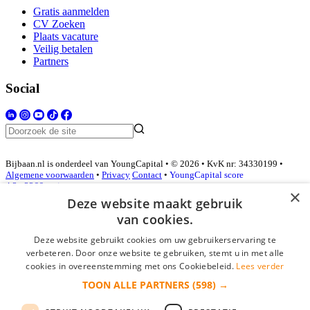
Gratis aanmelden
CV Zoeken
Plaats vacature
Veilig betalen
Partners
Social
Bijbaan.nl is onderdeel van YoungCapital • © 2026 • KvK nr: 34330199 •
Algemene voorwaarden
•
Privacy
Contact
•
YoungCapital score
4.3 - 3366 reviews
×
Deze website maakt gebruik
van cookies.
Inloggen als bedrijf
Deze website gebruikt cookies om uw gebruikerservaring te
verbeteren. Door onze website te gebruiken, stemt u in met alle
E-mail
*
cookies in overeenstemming met ons Cookiebeleid.
Lees verder
TOON ALLE PARTNERS
(598) →
Wachtwoord