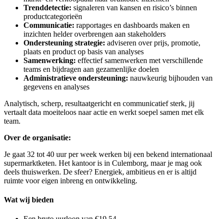
Trenddetectie:
signaleren van kansen en risico’s binnen
productcategorieën
Communicatie:
rapportages en dashboards maken en
inzichten helder overbrengen aan stakeholders
Ondersteuning strategie:
adviseren over prijs, promotie,
plaats en product op basis van analyses
Samenwerking:
effectief samenwerken met verschillende
teams en bijdragen aan gezamenlijke doelen
Administratieve ondersteuning:
nauwkeurig bijhouden van
gegevens en analyses
Analytisch, scherp, resultaatgericht en communicatief sterk, jij
vertaalt data moeiteloos naar actie en werkt soepel samen met elk
team.
Over de organisatie:
Je gaat 32 tot 40 uur per week werken bij een bekend internationaal
supermarktketen. Het kantoor is in Culemborg, maar je mag ook
deels thuiswerken. De sfeer? Energiek, ambitieus en er is altijd
ruimte voor eigen inbreng en ontwikkeling.
Wat wij bieden
Een bruto uurloon van €19,54