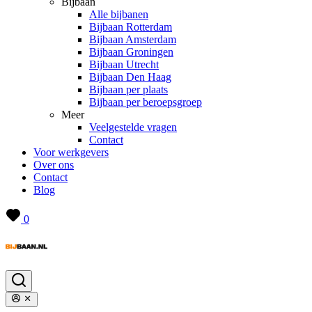
Bijbaan
Alle bijbanen
Bijbaan Rotterdam
Bijbaan Amsterdam
Bijbaan Groningen
Bijbaan Utrecht
Bijbaan Den Haag
Bijbaan per plaats
Bijbaan per beroepsgroep
Meer
Veelgestelde vragen
Contact
Voor werkgevers
Over ons
Contact
Blog
0