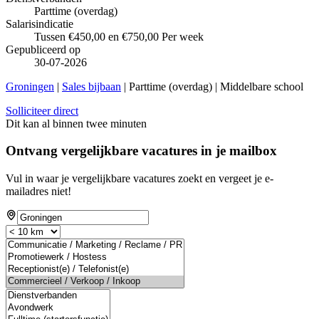
Parttime (overdag)
Salarisindicatie
Tussen €450,00 en €750,00 Per week
Gepubliceerd op
30-07-2026
Groningen
|
Sales bijbaan
| Parttime (overdag) | Middelbare school
Solliciteer direct
Dit kan al binnen twee minuten
Ontvang vergelijkbare vacatures in je mailbox
Vul in waar je vergelijkbare vacatures zoekt en vergeet je e-
mailadres niet!
If
you
are
a
human,
ignore
this
field