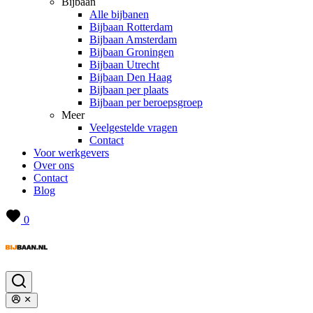
Bijbaan
Alle bijbanen
Bijbaan Rotterdam
Bijbaan Amsterdam
Bijbaan Groningen
Bijbaan Utrecht
Bijbaan Den Haag
Bijbaan per plaats
Bijbaan per beroepsgroep
Meer
Veelgestelde vragen
Contact
Voor werkgevers
Over ons
Contact
Blog
0