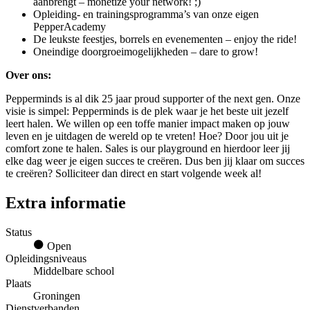
aanbrengt – monetize your network! ;)
Opleiding- en trainingsprogramma’s van onze eigen
PepperAcademy
De leukste feestjes, borrels en evenementen – enjoy the ride!
Oneindige doorgroeimogelijkheden – dare to grow!
Over ons:
Pepperminds is al dik 25 jaar proud supporter of the next gen. Onze
visie is simpel: Pepperminds is de plek waar je het beste uit jezelf
leert halen. We willen op een toffe manier impact maken op jouw
leven en je uitdagen de wereld op te vreten! Hoe? Door jou uit je
comfort zone te halen. Sales is our playground en hierdoor leer jij
elke dag weer je eigen succes te creëren. Dus ben jij klaar om succes
te creëren? Solliciteer dan direct en start volgende week al!
Extra informatie
Status
Open
Opleidingsniveaus
Middelbare school
Plaats
Groningen
Dienstverbanden