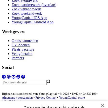
Zoek avondwerk
Zoek parttimewerk (overdag)
Zoek vakantiewerk
Zoek weekendwerk
YoungCapital IOS App
YoungCapital Android App
Werkgevers
Gratis aanmelden
CV Zoeken
Plaats vacature
Veilig betalen
Partners
Social
Bijbaan.nl is onderdeel van YoungCapital • © 2026 • KvK nr: 34330199 •
Algemene voorwaarden
•
Privacy
Contact
•
YoungCapital score
4.3 - 3366 reviews
×
Deze website maakt gebruik