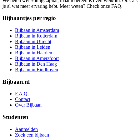
We heten wel YoungCapital, maar iedereen is even welkom. Ook als
je al wat meer ervaring hebt. Meer weten? Check onze FAQ.
Bijbaantjes per regio
Bijbaan in Amsterdam
Bijbaan in Rotterdam
Bijbaan in Utrecht
Bijbaan in Leiden
Bijbaan in Haarlem
Bijbaan in Amersfoort
Bijbaan in Den Haag
Bijbaan in Eindhoven
Bijbaan.nl
F.A.Q.
Contact
Over Bijbaan
Studenten
Aanmelden
Zoek een bijbaan