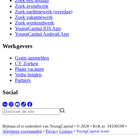
Zoek een bijbaan
Zoek avondwerk
Zoek parttimewerk (overdag)
Zoek vakantiewerk
Zoek weekendwerk
YoungCapital IOS App
YoungCapital Android App
Werkgevers
Gratis aanmelden
CV Zoeken
Plaats vacature
Veilig betalen
Partners
Social
Bijbaan.nl is onderdeel van YoungCapital • © 2026 • KvK nr: 34330199 •
Algemene voorwaarden
•
Privacy
Contact
•
YoungCapital score
4.3 - 3366 reviews