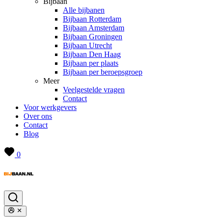
Bijbaan
Alle bijbanen
Bijbaan Rotterdam
Bijbaan Amsterdam
Bijbaan Groningen
Bijbaan Utrecht
Bijbaan Den Haag
Bijbaan per plaats
Bijbaan per beroepsgroep
Meer
Veelgestelde vragen
Contact
Voor werkgevers
Over ons
Contact
Blog
0