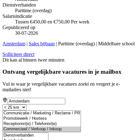
Dienstverbanden
Parttime (overdag)
Salarisindicatie
Tussen €450,00 en €750,00 Per week
Gepubliceerd op
30-07-2026
Amsterdam
|
Sales bijbaan
| Parttime (overdag) | Middelbare school
Solliciteer direct
Dit kan al binnen twee minuten
Ontvang vergelijkbare vacatures in je mailbox
Vul in waar je vergelijkbare vacatures zoekt en vergeet je e-
mailadres niet!
If
you
are
a
human,
ignore
this
field