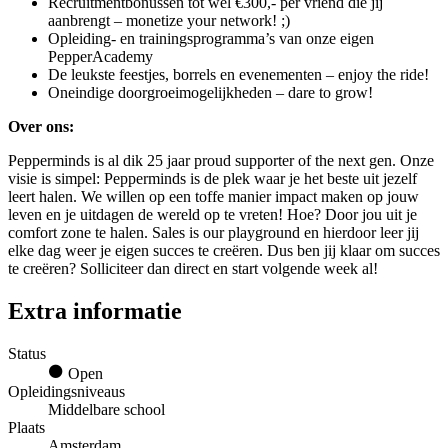
Recruitmentbonussen tot wel €300,- per vriend die jij
aanbrengt – monetize your network! ;)
Opleiding- en trainingsprogramma’s van onze eigen
PepperAcademy
De leukste feestjes, borrels en evenementen – enjoy the ride!
Oneindige doorgroeimogelijkheden – dare to grow!
Over ons:
Pepperminds is al dik 25 jaar proud supporter of the next gen. Onze
visie is simpel: Pepperminds is de plek waar je het beste uit jezelf
leert halen. We willen op een toffe manier impact maken op jouw
leven en je uitdagen de wereld op te vreten! Hoe? Door jou uit je
comfort zone te halen. Sales is our playground en hierdoor leer jij
elke dag weer je eigen succes te creëren. Dus ben jij klaar om succes
te creëren? Solliciteer dan direct en start volgende week al!
Extra informatie
Status
Open
Opleidingsniveaus
Middelbare school
Plaats
Amsterdam