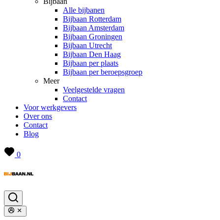
Bijbaan
Alle bijbanen
Bijbaan Rotterdam
Bijbaan Amsterdam
Bijbaan Groningen
Bijbaan Utrecht
Bijbaan Den Haag
Bijbaan per plaats
Bijbaan per beroepsgroep
Meer
Veelgestelde vragen
Contact
Voor werkgevers
Over ons
Contact
Blog
0