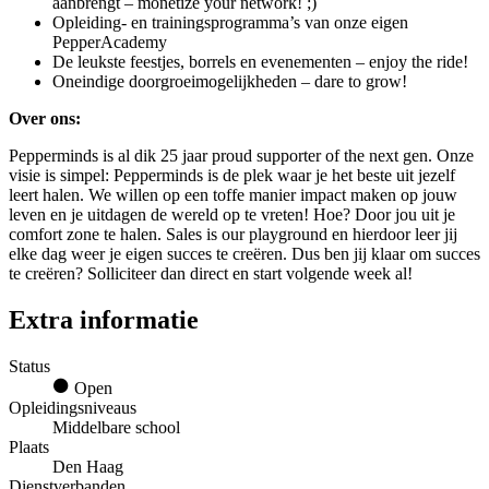
aanbrengt – monetize your network! ;)
Opleiding- en trainingsprogramma’s van onze eigen
PepperAcademy
De leukste feestjes, borrels en evenementen – enjoy the ride!
Oneindige doorgroeimogelijkheden – dare to grow!
Over ons:
Pepperminds is al dik 25 jaar proud supporter of the next gen. Onze
visie is simpel: Pepperminds is de plek waar je het beste uit jezelf
leert halen. We willen op een toffe manier impact maken op jouw
leven en je uitdagen de wereld op te vreten! Hoe? Door jou uit je
comfort zone te halen. Sales is our playground en hierdoor leer jij
elke dag weer je eigen succes te creëren. Dus ben jij klaar om succes
te creëren? Solliciteer dan direct en start volgende week al!
Extra informatie
Status
Open
Opleidingsniveaus
Middelbare school
Plaats
Den Haag
Dienstverbanden