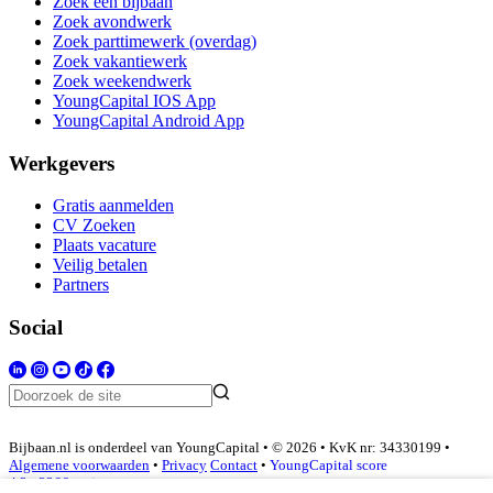
Zoek een bijbaan
Zoek avondwerk
Zoek parttimewerk (overdag)
Zoek vakantiewerk
Zoek weekendwerk
YoungCapital IOS App
YoungCapital Android App
Werkgevers
Gratis aanmelden
CV Zoeken
Plaats vacature
Veilig betalen
Partners
Social
Bijbaan.nl is onderdeel van YoungCapital • © 2026 • KvK nr: 34330199 •
Algemene voorwaarden
•
Privacy
Contact
•
YoungCapital score
4.3 - 3366 reviews