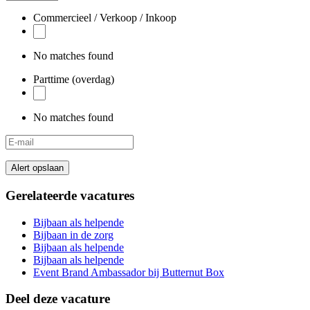
are
a
Commercieel / Verkoop / Inkoop
human,
ignore
this
No matches found
field
Parttime (overdag)
No matches found
Alert opslaan
Gerelateerde vacatures
Bijbaan als helpende
Bijbaan in de zorg
Bijbaan als helpende
Bijbaan als helpende
Event Brand Ambassador bij Butternut Box
Deel deze vacature