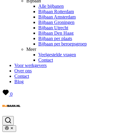
Bijbaan
Alle bijbanen
Bijbaan Rotterdam
Bijbaan Amsterdam
Bijbaan Groningen
Bijbaan Utrecht
Bijbaan Den Haag
Bijbaan per plaats
Bijbaan per beroepsgroep
Meer
Veelgestelde vragen
Contact
Voor werkgevers
Over ons
Contact
Blog
0