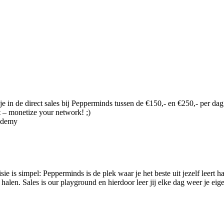
je in de direct sales bij Pepperminds tussen de €150,- en €250,- per dag
t – monetize your network! ;)
cademy
sie is simpel: Pepperminds is de plek waar je het beste uit jezelf leer
alen. Sales is our playground en hierdoor leer jij elke dag weer je eige