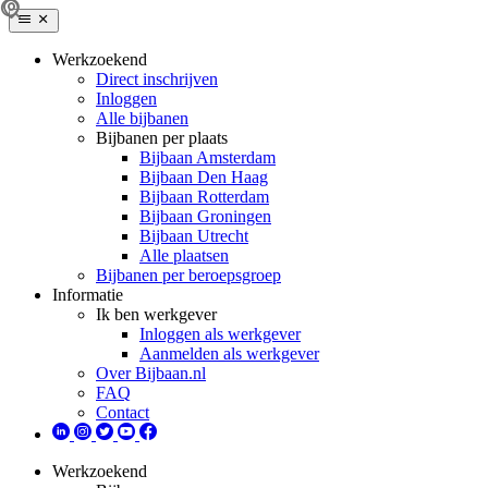
Werkzoekend
Direct inschrijven
Inloggen
Alle bijbanen
Bijbanen per plaats
Bijbaan Amsterdam
Bijbaan Den Haag
Bijbaan Rotterdam
Bijbaan Groningen
Bijbaan Utrecht
Alle plaatsen
Bijbanen per beroepsgroep
Informatie
Ik ben werkgever
Inloggen als werkgever
Aanmelden als werkgever
Over Bijbaan.nl
FAQ
Contact
Werkzoekend