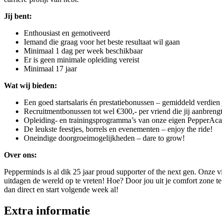
Jij bent:
Enthousiast en gemotiveerd
Iemand die graag voor het beste resultaat wil gaan
Minimaal 1 dag per week beschikbaar
Er is geen minimale opleiding vereist
Minimaal 17 jaar
Wat wij bieden:
Een goed startsalaris én prestatiebonussen – gemiddeld verdien 
Recruitmentbonussen tot wel €300,- per vriend die jij aanbreng
Opleiding- en trainingsprogramma’s van onze eigen PepperA
De leukste feestjes, borrels en evenementen – enjoy the ride!
Oneindige doorgroeimogelijkheden – dare to grow!
Over ons:
Pepperminds is al dik 25 jaar proud supporter of the next gen. Onze vi
uitdagen de wereld op te vreten! Hoe? Door jou uit je comfort zone te h
dan direct en start volgende week al!
Extra informatie