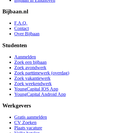
Bijbaan in Eindhoven
Bijbaan.nl
F.A.Q.
Contact
Over Bijbaan
Studenten
Aanmelden
Zoek een bijbaan
Zoek avondwerk
Zoek parttimewerk (overdag)
Zoek vakantiewerk
Zoek weekendwerk
YoungCapital IOS App
YoungCapital Android App
Werkgevers
Gratis aanmelden
CV Zoeken
Plaats vacature