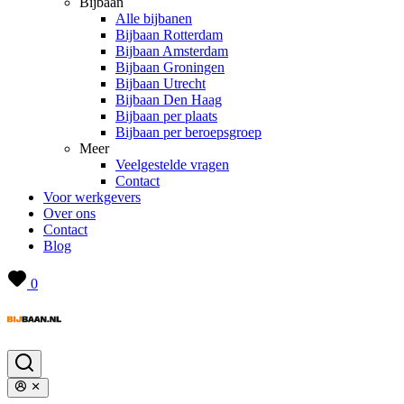
Bijbaan
Alle bijbanen
Bijbaan Rotterdam
Bijbaan Amsterdam
Bijbaan Groningen
Bijbaan Utrecht
Bijbaan Den Haag
Bijbaan per plaats
Bijbaan per beroepsgroep
Meer
Veelgestelde vragen
Contact
Voor werkgevers
Over ons
Contact
Blog
0