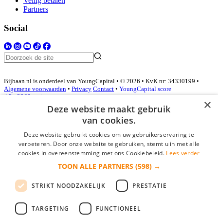
Veilig betalen
Partners
Social
Bijbaan.nl is onderdeel van YoungCapital • © 2026 • KvK nr: 34330199 •
Algemene voorwaarden
•
Privacy
Contact
•
YoungCapital score
4.3 - 3366 reviews
×
Deze website maakt gebruik
van cookies.
Inloggen als bedrijf
Deze website gebruikt cookies om uw gebruikerservaring te
verbeteren. Door onze website te gebruiken, stemt u in met alle
E-mail
*
cookies in overeenstemming met ons Cookiebeleid.
Lees verder
TOON ALLE PARTNERS
(598) →
Wachtwoord
STRIKT NOODZAKELIJK
PRESTATIE
login gegevens onthouden
Wachtwoord vergeten?
login
TARGETING
FUNCTIONEEL