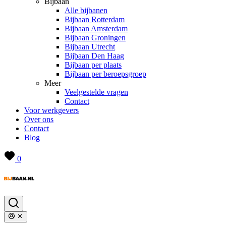
Bijbaan
Alle bijbanen
Bijbaan Rotterdam
Bijbaan Amsterdam
Bijbaan Groningen
Bijbaan Utrecht
Bijbaan Den Haag
Bijbaan per plaats
Bijbaan per beroepsgroep
Meer
Veelgestelde vragen
Contact
Voor werkgevers
Over ons
Contact
Blog
0