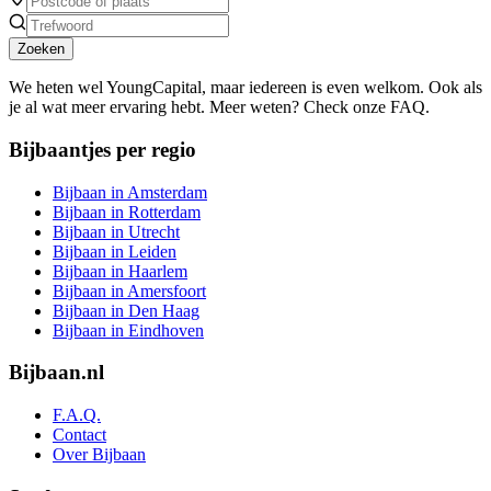
Zoeken
We heten wel YoungCapital, maar iedereen is even welkom. Ook als
je al wat meer ervaring hebt. Meer weten? Check onze FAQ.
Bijbaantjes per regio
Bijbaan in Amsterdam
Bijbaan in Rotterdam
Bijbaan in Utrecht
Bijbaan in Leiden
Bijbaan in Haarlem
Bijbaan in Amersfoort
Bijbaan in Den Haag
Bijbaan in Eindhoven
Bijbaan.nl
F.A.Q.
Contact
Over Bijbaan