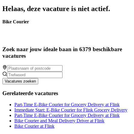
Helaas, deze vacature is niet actief.
Bike Courier
Zoek naar jouw ideale baan in 6379 beschikbare
vacatures
Vacatures zoeken
Gerelateerde vacatures
Part-Time E-Bike Courier for Grocery Delivery at Flink
Immediate Start: E-Bike Courier for Flink Grocery Delivery
Part-Time E-Bike Courier for Grocery Delivery at Flink
Bike Courier and Meal Delivery Driver at Flink
Bike Courier at Flink