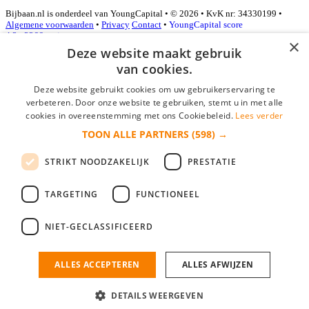
Bijbaan.nl is onderdeel van YoungCapital • © 2026 • KvK nr: 34330199 •
Algemene voorwaarden
•
Privacy
Contact
•
YoungCapital score
4.3 - 3366 reviews
×
Deze website maakt gebruik
van cookies.
Inloggen als bedrijf
Deze website gebruikt cookies om uw gebruikerservaring te
verbeteren. Door onze website te gebruiken, stemt u in met alle
E-mail
*
cookies in overeenstemming met ons Cookiebeleid.
Lees verder
TOON ALLE PARTNERS
(598) →
Wachtwoord
STRIKT NOODZAKELIJK
PRESTATIE
login gegevens onthouden
Wachtwoord vergeten?
login
TARGETING
FUNCTIONEEL
Bedrijf aanmelden
NIET-GECLASSIFICEERD
Na het aanmelden kun je meteen je vacature plaatsen en heb je je
nieuwe collega/werknemer zo gevonden!
ALLES ACCEPTEREN
ALLES AFWIJZEN
Heb je nog geen gratis bedrijfsprofiel?
DETAILS WEERGEVEN
Bedrijf aanmelden