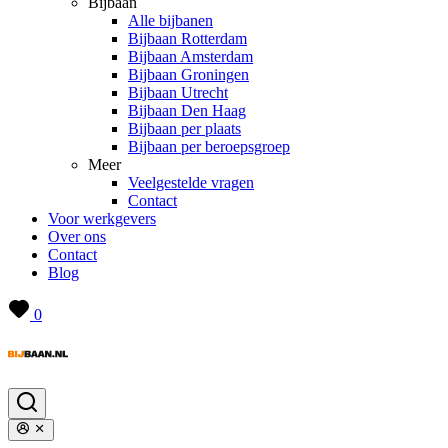
Bijbaan
Alle bijbanen
Bijbaan Rotterdam
Bijbaan Amsterdam
Bijbaan Groningen
Bijbaan Utrecht
Bijbaan Den Haag
Bijbaan per plaats
Bijbaan per beroepsgroep
Meer
Veelgestelde vragen
Contact
Voor werkgevers
Over ons
Contact
Blog
0