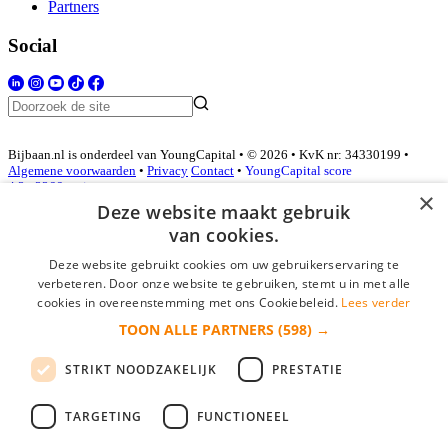
Partners
Social
Bijbaan.nl is onderdeel van YoungCapital • © 2026 • KvK nr: 34330199 •
Algemene voorwaarden
•
Privacy
Contact
•
YoungCapital score
4.3 - 3366 reviews
×
Deze website maakt gebruik
van cookies.
Inloggen als bedrijf
Deze website gebruikt cookies om uw gebruikerservaring te
verbeteren. Door onze website te gebruiken, stemt u in met alle
E-mail
*
cookies in overeenstemming met ons Cookiebeleid.
Lees verder
TOON ALLE PARTNERS
(598) →
Wachtwoord
STRIKT NOODZAKELIJK
PRESTATIE
login gegevens onthouden
Wachtwoord vergeten?
login
TARGETING
FUNCTIONEEL