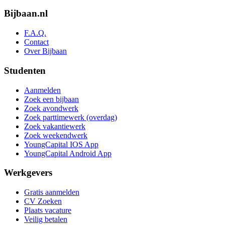
Bijbaan.nl
F.A.Q.
Contact
Over Bijbaan
Studenten
Aanmelden
Zoek een bijbaan
Zoek avondwerk
Zoek parttimewerk (overdag)
Zoek vakantiewerk
Zoek weekendwerk
YoungCapital IOS App
YoungCapital Android App
Werkgevers
Gratis aanmelden
CV Zoeken
Plaats vacature
Veilig betalen