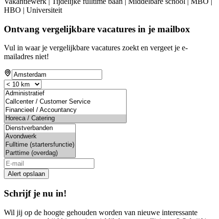
Vakantiewerk | Tijdelijke fulltime baan | Middelbare school | MBO |
HBO | Universiteit
Ontvang vergelijkbare vacatures in je mailbox
Vul in waar je vergelijkbare vacatures zoekt en vergeet je e-
mailadres niet!
If
you
are
a
human,
ignore
this
field
Alert opslaan
Schrijf je nu in!
Wil jij op de hoogte gehouden worden van nieuwe interessante