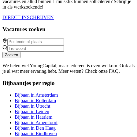
vacatures en altijd binnen 1 muisklik kunnen solliciteren? Schrijf je
in als werkzoekende!
DIRECT INSCHRIJVEN
Vacatures zoeken
Zoeken
We heten wel YoungCapital, maar iedereen is even welkom. Ook als
je al wat meer ervaring hebt. Meer weten? Check onze FAQ.
Bijbaantjes per regio
Bijbaan in Amsterdam
Bijbaan in Rotterdam
Bijbaan in Utrecht
Bijbaan in Leiden
Bijbaan in Haarlem
Bijbaan in Amersfoort
Bijbaan in Den Haag
Bijbaan in Eindhoven