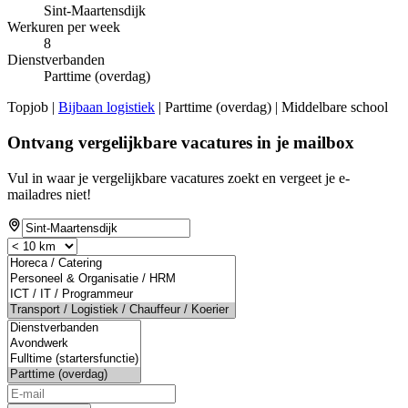
Sint-Maartensdijk
Werkuren per week
8
Dienstverbanden
Parttime (overdag)
Topjob
|
Bijbaan logistiek
| Parttime (overdag) | Middelbare school
Ontvang vergelijkbare vacatures in je mailbox
Vul in waar je vergelijkbare vacatures zoekt en vergeet je e-
mailadres niet!
If
you
are
a
human,
ignore
this
field