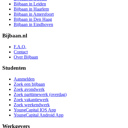
Bijbaan in Leiden
Bijbaan in Haarlem
Bijbaan in Amersfoort
Bijbaan in Den Haag
Bijbaan in Eindhoven
Bijbaan.nl
F.A.Q.
Contact
Over Bijbaan
Studenten
Aanmelden
Zoek een bijbaan
Zoek avondwerk
Zoek parttimewerk (overdag)
Zoek vakantiewerk
Zoek weekendwerk
YoungCapital IOS App
YoungCapital Android App
Werkgevers