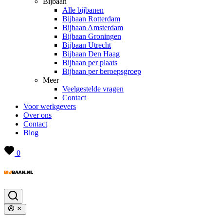
Bijbaan
Alle bijbanen
Bijbaan Rotterdam
Bijbaan Amsterdam
Bijbaan Groningen
Bijbaan Utrecht
Bijbaan Den Haag
Bijbaan per plaats
Bijbaan per beroepsgroep
Meer
Veelgestelde vragen
Contact
Voor werkgevers
Over ons
Contact
Blog
0