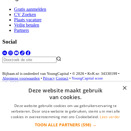
Gratis aanmelden
CV Zoeken
Plaats vacature
Veilig betalen
Partners
Social
Bijbaan.nl is onderdeel van YoungCapital • © 2026 • KvK nr: 34330199 •
Algemene voorwaarden
•
Privacy
Contact
•
YoungCapital score
4.3 - 3366 reviews
×
Deze website maakt gebruik
van cookies.
Inloggen als bedrijf
Deze website gebruikt cookies om uw gebruikerservaring te
verbeteren. Door onze website te gebruiken, stemt u in met alle
E-mail
*
cookies in overeenstemming met ons Cookiebeleid.
Lees verder
TOON ALLE PARTNERS
(598) →
Wachtwoord