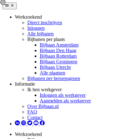
Werkzoekend
Direct inschrijven
Inloggen
Alle bijbanen
Bijbanen per plaats
Bijbaan Amsterdam
Bijbaan Den Haag
Bijbaan Rotterdam
Bijbaan Groningen
Bijbaan Utrecht
Alle plaatsen
Bijbanen per beroepsgroep
Informatie
Ik ben werkgever
Inloggen als werkgever
Aanmelden als werkgever
Over Bijbaan.nl
FAQ
Contact
Werkzoekend