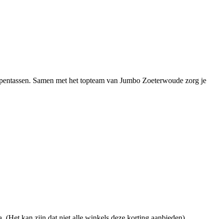
chappentassen. Samen met het topteam van Jumbo Zoeterwoude zorg je
. (Het kan zijn dat niet alle winkels deze korting aanbieden).