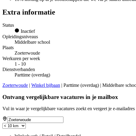
Extra informatie
Status
Inactief
Opleidingsniveaus
Middelbare school
Plaats
Zoeterwoude
Werkuren per week
1 - 10
Dienstverbanden
Parttime (overdag)
Zoeterwoude
|
Winkel bijbaan
| Parttime (overdag) | Middelbare schoo
Ontvang vergelijkbare vacatures in je mailbox
Vul in waar je vergelijkbare vacatures zoekt en vergeet je e-mailadres 
If
you
are
a