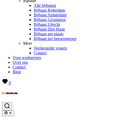
Bijbaan
Alle bijbanen
Bijbaan Rotterdam
Bijbaan Amsterdam
Bijbaan Groningen
Bijbaan Utrecht
Bijbaan Den Haag
Bijbaan per plaats
Bijbaan per beroepsgroep
Meer
Veelgestelde vragen
Contact
Voor werkgevers
Over ons
Contact
Blog
0