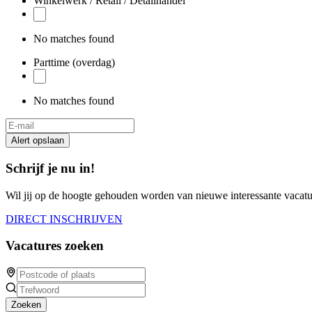
Winkelwerk / Retail / Detailhandel
human,
ignore
this
No matches found
field
Parttime (overdag)
No matches found
Alert opslaan
Schrijf je nu in!
Wil jij op de hoogte gehouden worden van nieuwe interessante vacature
DIRECT INSCHRIJVEN
Vacatures zoeken
Zoeken