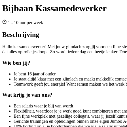
Bijbaan Kassamedewerker
1 - 10 uur per week
Beschrijving
Hallo kassamedewerker! Met jouw glimlach zorg jij voor een fijne sfe
dat alles op rolletjes loopt. Zo wordt iedere dag een beetje leuker. Do
Wie ben jij?
Je bent 16 jaar of ouder
Je staat altijd klaar met een glimlach en maakt makkelijk contac
Teamwork geeft jou energie! Want samen maken we het werk be
Wat krijg je van ons?
Een salaris waar je blij van wordt
Flexibiliteit, waardoor je je werk goed kunt combineren met ande
Een fijne werkplek met gezellige collega’s, waar jij jezelf kunt z
Gerichte trainingen en opleidingen binnen onze eigen Jumbo 
10% korting op al je boodschappen die we via je salaris uitbetal