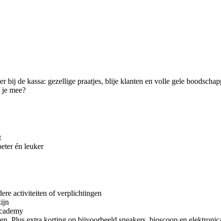
er bij de kassa: gezellige praatjes, blije klanten en volle gele boods
e je mee?
t
ter én leuker
re activiteiten of verplichtingen
ijn
Academy
en. Plus extra korting op bijvoorbeeld sneakers, bioscoop en elektronica